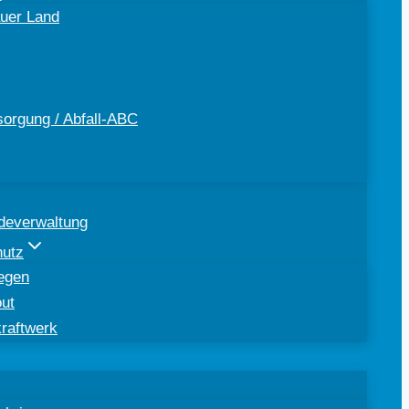
uer Land
sorgung / Abfall-ABC
deverwaltung
hutz
egen
out
kraftwerk