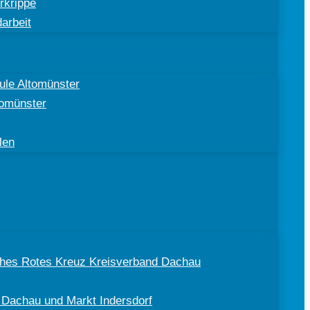
rkrippe
arbeit
ule Altomünster
tomünster
len
sches Rotes Kreuz Kreisverband Dachau
 Dachau und Markt Indersdorf