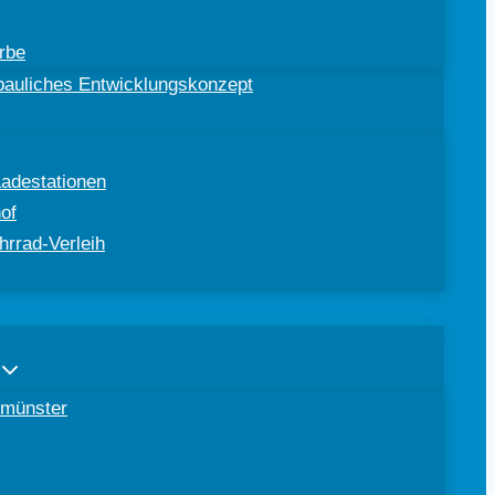
rbe
ebauliches Entwicklungskonzept
Ladestationen
of
hrrad-Verleih
tomünster