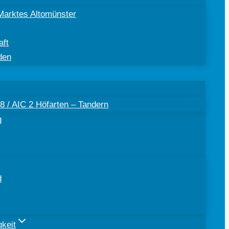
Marktes Altomünster
aft
den
 / AIC 2 Höfarten – Tandern
g
d
keit