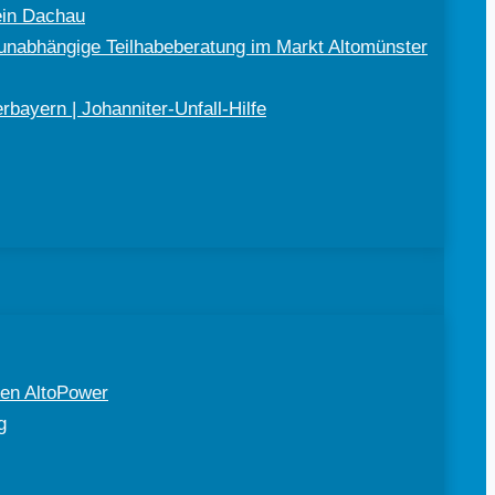
ein Dachau
nabhängige Teilhabeberatung im Markt Altomünster
bayern | Johanniter-Unfall-Hilfe
en AltoPower
g