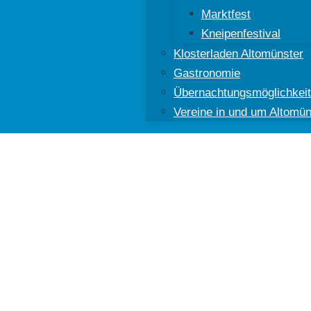
Marktfest
Kneipenfestival
Klosterladen Altomünster
Gastronomie
Übernachtungsmöglichkei
Vereine in und um Altomün
ünster