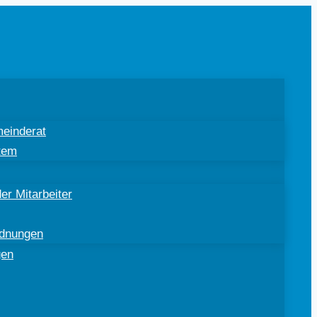
einderat
tem
er Mitarbeiter
rdnungen
gen