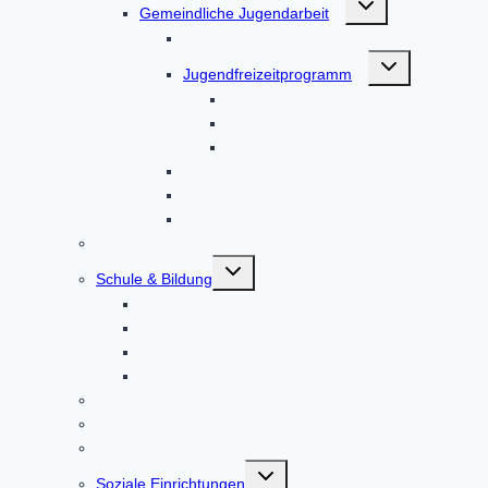
Gemeindliche Jugendarbeit
umschalten
Über uns
Untermenü
Jugendfreizeitprogramm
umschalten
Kindergartenanmeldung
Kindergartenanmeldung
Kindergartenanmeldungen
Leitgedanken
Leitfaden
Leitbild in leichter Sprache
Senioren
Untermenü
Schule & Bildung
umschalten
Grund- und Mittelschule Altomünster
Schülerbetreuung Altomünster
Erwachsenenbildung
Weiterführende Schulen
Gemeindebücherei
Bücherschränke
Gesundheit
Untermenü
Soziale Einrichtungen
umschalten