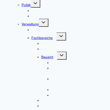
Untermenü
Politik
umschalten
Bürgermeister & Gemeinderat
Ratsinformationssystem
Untermenü
Verwaltung
umschalten
Alphabetische Liste der Mitarbeiter
Untermenü
Fachbereiche
umschalten
Geschäftsleitung
Sekretariat
Untermenü
Bauamt
umschalten
Flächennutzungspläne
Flächennutzungspläne
Überarbeitungsbereich 1
Flächennutzungspläne
Überarbeitungsbereich 2
Bauleitpläne
Grundstücksentwässerung
Bürgerbüro & Standesamt
Finanzverwaltung