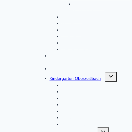
Kindergartenjahr
2023/2024
Gruppen
Kontakt
Termine
Über uns
Unser Haus
Von Eltern, für Eltern
BRK-Kindergarten Altomünster
„Regenbogen“
Kinderkrippe Regenbogen
Untermenü
Kindergarten Oberzeitlbach
umschalten
Aktionen
Gruppen
Kontakt
Termine
Über uns
Unser Haus
Von Eltern, für Eltern
Untermenü