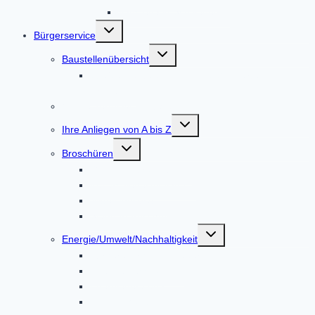
Vadstena in Schweden
Untermenü
Bürgerservice
umschalten
Untermenü
Baustellenübersicht
umschalten
Straßenausbau DAH 8 / AIC 2 Höfarten –
Tandern
Online-Terminvereinbarung
Untermenü
Ihre Anliegen von A bis Z
umschalten
Untermenü
Broschüren
umschalten
Gemeindebroschüre
Kulturspiegel Altoland
Mitteilungsblatt
Standortbroschüre
Untermenü
Energie/Umwelt/Nachhaltigkeit
umschalten
Bürgerenergie Dachauer Land
Energiemesskoffer
Energieberatung
EnergieMonitor