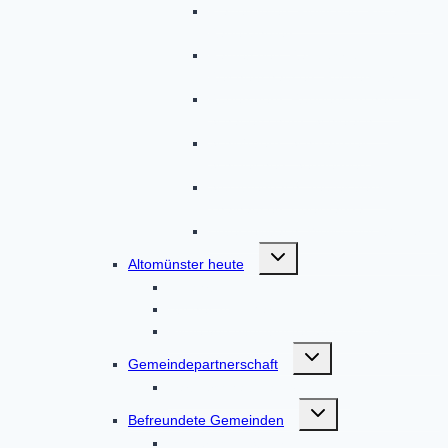
Pfaffenhofen, Pipinsried, Plixenried,
Radenzhofen
Rametsried, Randelsried,
Reichertshausen, Röckersberg
Rudersberg, Ruppertskirchen,
Schauerschorn, Schielach
Schloßberg, Schmarnzell,
Schmelchen, Sengenried
Stumpfenbach, Teufelsberg,
Thalhausen, Übelmanna
Unterzeitlbach, Wollomoos, Xyger
Untermenü
Altomünster heute
umschalten
Anfahrt
Bücher zum Markt Altomünster
Filme von Altomünster und drumherum
Untermenü
Gemeindepartnerschaft
umschalten
Partnerschaft Nagyvenyim
Untermenü
Befreundete Gemeinden
umschalten
Tscherms in Südtirol