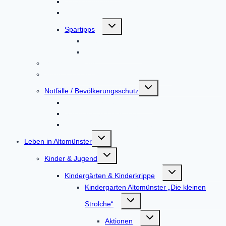
Abfalltrennung & Entsorgung / Abfall-ABC
Repair Café
Untermenü
Spartipps
umschalten
Energie
Leitungswasser
Mängelmeldung
Sprechtage in der Gemeindeverwaltung
Untermenü
Notfälle / Bevölkerungsschutz
umschalten
Hochwasser / Starkregen
Stromausfall / Blackout
Unfall in einem Kernkraftwerk
Untermenü
Leben in Altomünster
umschalten
Untermenü
Kinder & Jugend
umschalten
Untermenü
Kindergärten & Kinderkrippe
umschalten
Kindergarten Altomünster „Die kleinen
Untermenü
Strolche“
umschalten
Untermenü
Aktionen
umschalten