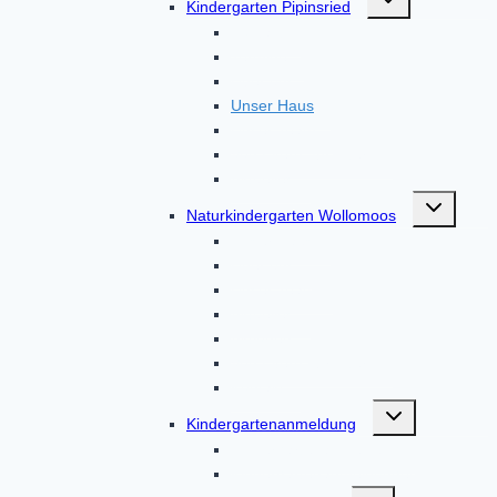
Kindergarten Pipinsried
umschalten
Kontakt
Termine
Über uns
Unser Haus
Unser Team
Von Eltern, für Eltern
Aktuelles
Untermenü
Naturkindergarten Wollomoos
umschalten
Unser Haus
Über uns
Unser Team
Aktuelles
Aktionen
Von Eltern, für Eltern
Kontakt
Untermenü
Kindergartenanmeldung
umschalten
Kindergartenanmeldung
Kindergartenanmeldungen
Untermenü