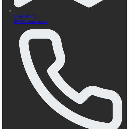
St.-Altohof 1
85250 Altomünster