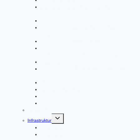
Startseite – Bayerisches Rotes Kreuz
Kreisverband Dachau
Bürgerstiftung
Caritas im Landkreis Dachau und Markt
Indersdorf
Elisabeth-Hospizverein Dachau
EUTB – ergänzende unabhängige
Teilhabeberatung im Markt Altomünster
Helferkreis Asyl
Regionalverband Oberbayern | Johanniter-
Unfall-Hilfe
Malteser
Nachbarschaftshilfe
Pflegeeinrichtungen
Pflegestützpunkt
Feuerwehr
Untermenü
Infrastruktur
umschalten
Abfallbeseitigung
Abwasserentsorgung