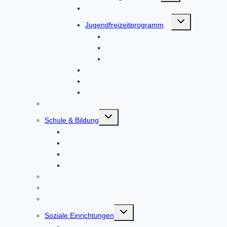
Über uns
Untermenü
Jugendfreizeitprogramm
umschalten
Kindergartenanmeldung
Kindergartenanmeldung
Kindergartenanmeldungen
Leitgedanken
Leitfaden
Leitbild in leichter Sprache
Senioren
Untermenü
Schule & Bildung
umschalten
Grund- und Mittelschule Altomünster
Schülerbetreuung Altomünster
Erwachsenenbildung
Weiterführende Schulen
Gemeindebücherei
Bücherschränke
Gesundheit
Untermenü
Soziale Einrichtungen
umschalten
Ambulante Pflege