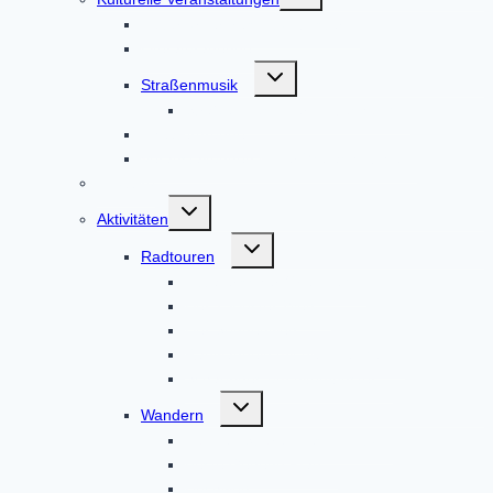
umschalten
Kulturförderkreis Altomünster
Literaturabende
Untermenü
Straßenmusik
umschalten
Straßenmusik Terminbuchung
Theatergruppe
Veranstaltungen in der Weilachmühle
Infobüro
Untermenü
Aktivitäten
umschalten
Untermenü
Radtouren
umschalten
Altbaierischer Oxenweg
Der 7-Klöster-Weg
Der Sonnenweg
Radwandeln mit den Heiligen
Schauriges um Altomünster
Untermenü
Wandern
umschalten
Auf den Spuren des Hl. Alto
Beste Gegend Pfad
Hochweg