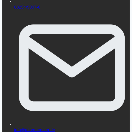
08254/9997-0
info@altomuenster.de