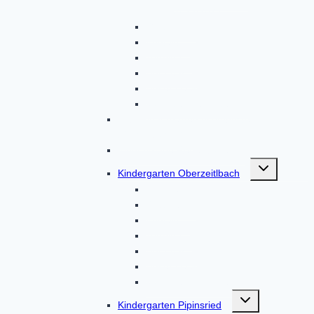
2023/2024
Gruppen
Kontakt
Termine
Über uns
Unser Haus
Von Eltern, für Eltern
BRK-Kindergarten Altomünster
„Regenbogen“
Kinderkrippe Regenbogen
Untermenü
Kindergarten Oberzeitlbach
umschalten
Aktionen
Gruppen
Kontakt
Termine
Über uns
Unser Haus
Von Eltern, für Eltern
Untermenü
Kindergarten Pipinsried
umschalten