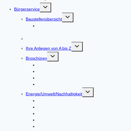
Untermenü
Bürgerservice
umschalten
Untermenü
Baustellenübersicht
umschalten
Straßenausbau DAH 8 / AIC 2 Höfarten –
Tandern
Online-Terminvereinbarung
Untermenü
Ihre Anliegen von A bis Z
umschalten
Untermenü
Broschüren
umschalten
Gemeindebroschüre
Kulturspiegel Altoland
Mitteilungsblatt
Standortbroschüre
Untermenü
Energie/Umwelt/Nachhaltigkeit
umschalten
Bürgerenergie Dachauer Land
Energiemesskoffer
Energieberatung
EnergieMonitor
Abfalltrennung & Entsorgung / Abfall-ABC