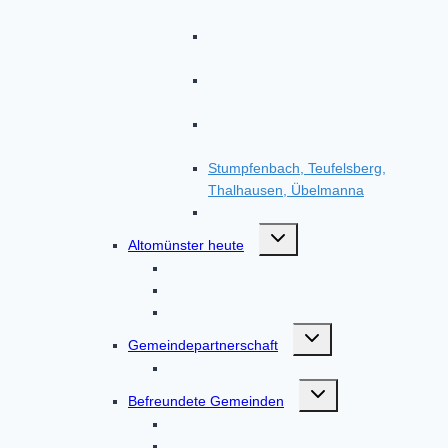
Radenzhofen
Rametsried, Randelsried,
Reichertshausen, Röckersberg
Rudersberg, Ruppertskirchen,
Schauerschorn, Schielach
Schloßberg, Schmarnzell,
Schmelchen, Sengenried
Stumpfenbach, Teufelsberg,
Thalhausen, Übelmanna
Unterzeitlbach, Wollomoos, Xyger
Untermenü
Altomünster heute
umschalten
Anfahrt
Bücher zum Markt Altomünster
Filme von Altomünster und drumherum
Untermenü
Gemeindepartnerschaft
umschalten
Partnerschaft Nagyvenyim
Untermenü
Befreundete Gemeinden
umschalten
Tscherms in Südtirol
Vadstena in Schweden