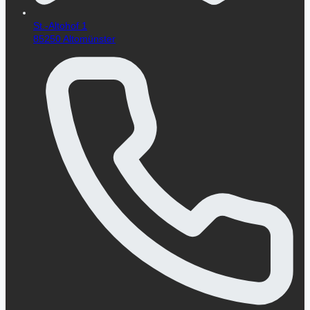
St.-Altohof 1
85250 Altomünster