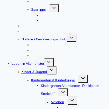
Repair Café
Untermenü
Spartipps
umschalten
Energie
Leitungswasser
Mängelmeldung
Sprechtage in der Gemeindeverwaltung
Untermenü
Notfälle / Bevölkerungsschutz
umschalten
Hochwasser / Starkregen
Stromausfall / Blackout
Unfall in einem Kernkraftwerk
Untermenü
Leben in Altomünster
umschalten
Untermenü
Kinder & Jugend
umschalten
Untermenü
Kindergärten & Kinderkrippe
umschalten
Kindergarten Altomünster „Die kleinen
Untermenü
Strolche“
umschalten
Untermenü
Aktionen
umschalten
Kindergartenjahr