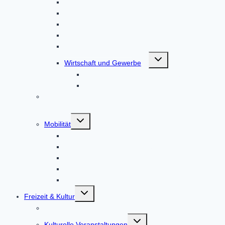
Kommunalunternehmen AltoPower
Nahwärmeversorgung
Strom & Erdgas
Telefon und Internet
Wasserversorgung
Untermenü
Wirtschaft und Gewerbe
umschalten
Der Wirtschaftsstandort Altomünster
Der Gewerbeverein Altomünster
ISEK – Integriertes städtebauliches
Entwicklungskonzept
Untermenü
Mobilität
umschalten
Bus und Bahn
E-Bike- und E-Auto-Ladestationen
Radlboxen am Bahnhof
E-Bike- und Lastenfahrrad-Verleih
Mitfahr-Bankerl
Untermenü
Freizeit & Kultur
umschalten
Veranstaltungen
Untermenü
Kulturelle Veranstaltungen