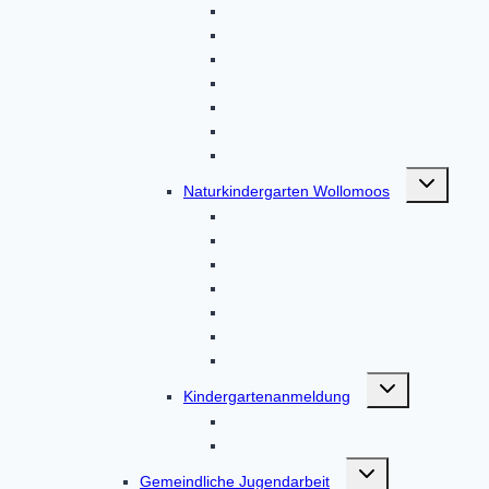
Kontakt
Termine
Über uns
Unser Haus
Unser Team
Von Eltern, für Eltern
Aktuelles
Untermenü
Naturkindergarten Wollomoos
umschalten
Unser Haus
Über uns
Unser Team
Aktuelles
Aktionen
Von Eltern, für Eltern
Kontakt
Untermenü
Kindergartenanmeldung
umschalten
Kindergartenanmeldung
Kindergartenanmeldungen
Untermenü
Gemeindliche Jugendarbeit
umschalten