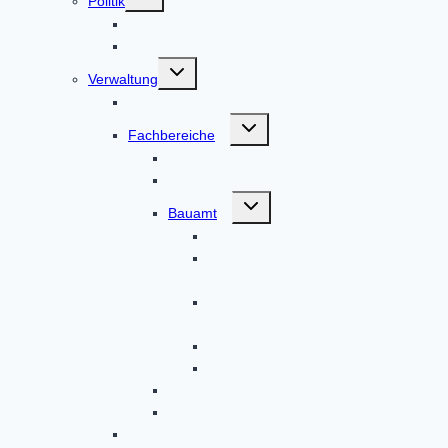
Politik
umschalten
Bürgermeister & Gemeinderat
Ratsinformationssystem
Untermenü
Verwaltung
umschalten
Alphabetische Liste der Mitarbeiter
Untermenü
Fachbereiche
umschalten
Geschäftsleitung
Sekretariat
Untermenü
Bauamt
umschalten
Flächennutzungspläne
Flächennutzungspläne
Überarbeitungsbereich 1
Flächennutzungspläne
Überarbeitungsbereich 2
Bauleitpläne
Grundstücksentwässerung
Bürgerbüro & Standesamt
Finanzverwaltung
Satzungen und Verordnungen