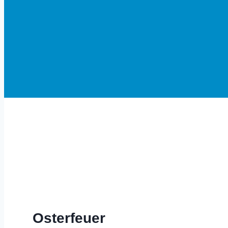
Herzlich Willkommen in Altom
Osterfeuer