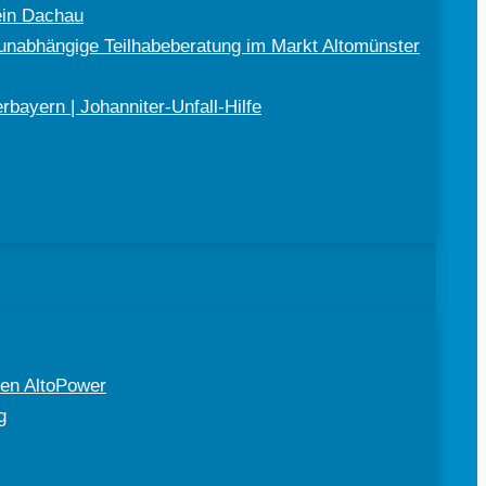
ein Dachau
nabhängige Teilhabeberatung im Markt Altomünster
bayern | Johanniter-Unfall-Hilfe
en AltoPower
g