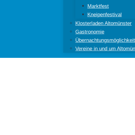
Marktfest
Kneipenfestival
Klosterladen Altomünster
Gastronomie
Übernachtungsmöglichkei
Vereine in und um Altomün
ünster