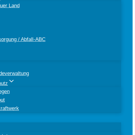
uer Land
sorgung / Abfall-ABC
deverwaltung
hutz
egen
out
kraftwerk