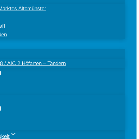
Marktes Altomünster
aft
den
 / AIC 2 Höfarten – Tandern
g
d
keit