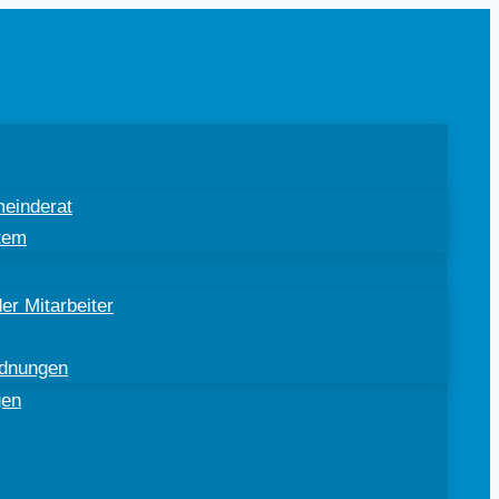
einderat
tem
er Mitarbeiter
rdnungen
gen