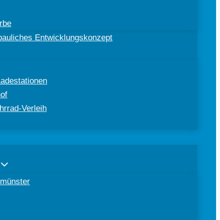
rbe
ebauliches Entwicklungskonzept
Ladestationen
of
hrrad-Verleih
tomünster