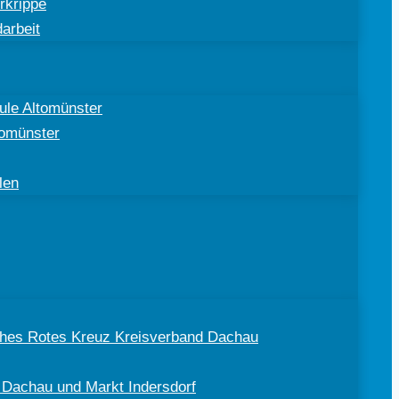
rkrippe
arbeit
ule Altomünster
tomünster
len
sches Rotes Kreuz Kreisverband Dachau
 Dachau und Markt Indersdorf