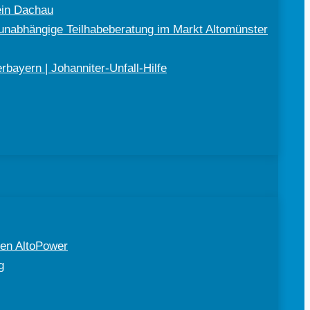
ein Dachau
nabhängige Teilhabeberatung im Markt Altomünster
bayern | Johanniter-Unfall-Hilfe
en AltoPower
g