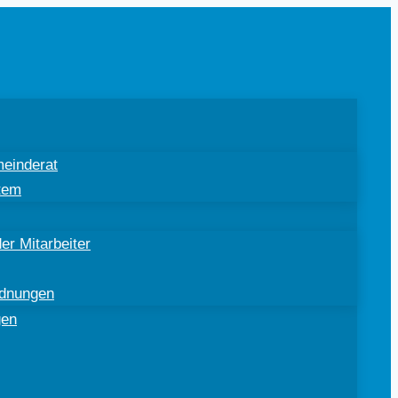
einderat
tem
er Mitarbeiter
rdnungen
gen