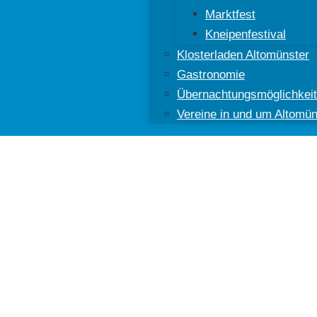
Marktfest
Kneipenfestival
Klosterladen Altomünster
Gastronomie
Übernachtungsmöglichkei
Vereine in und um Altomün
ünster