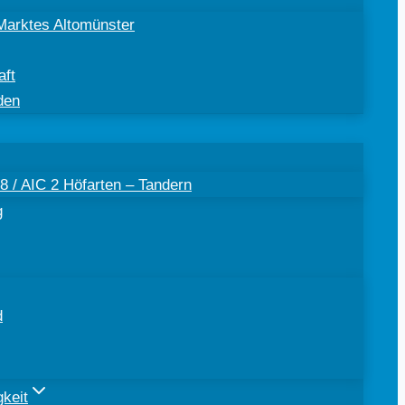
Marktes Altomünster
aft
den
 / AIC 2 Höfarten – Tandern
g
d
keit