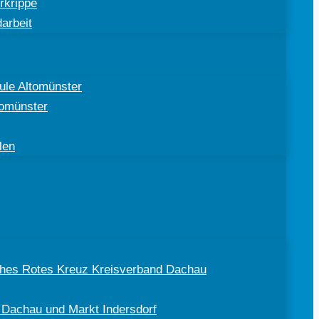
rkrippe
arbeit
ule Altomünster
tomünster
len
sches Rotes Kreuz Kreisverband Dachau
 Dachau und Markt Indersdorf