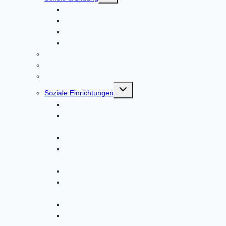
Grund- und Mittelschule Altomünster
Schülerbetreuung Altomünster
Erwachsenenbildung
Weiterführende Schulen
Gemeindebücherei
Bücherschränke
Gesundheit
Untermenü
Soziale Einrichtungen
umschalten
Ambulante Pflege
Startseite – Bayerisches Rotes Kreuz
Kreisverband Dachau
Bürgerstiftung
Caritas im Landkreis Dachau und Markt
Indersdorf
Elisabeth-Hospizverein Dachau
EUTB – ergänzende unabhängige
Teilhabeberatung im Markt Altomünster
Helferkreis Asyl
Regionalverband Oberbayern | Johanniter-