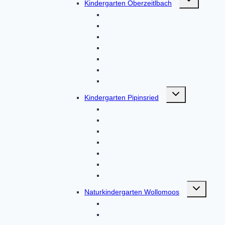
Kindergarten Oberzeitlbach
umschalten
Aktionen
Gruppen
Kontakt
Termine
Über uns
Unser Haus
Von Eltern, für Eltern
Untermenü
Kindergarten Pipinsried
umschalten
Kontakt
Termine
Über uns
Unser Haus
Unser Team
Von Eltern, für Eltern
Aktuelles
Untermenü
Naturkindergarten Wollomoos
umschalten
Unser Haus
Über uns