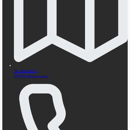
St.-Altohof 1
85250 Altomünster