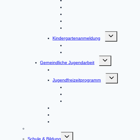
Unser Team
Aktuelles
Aktionen
Von Eltern, für Eltern
Kontakt
Untermenü
Kindergartenanmeldung
umschalten
Kindergartenanmeldung
Kindergartenanmeldungen
Untermenü
Gemeindliche Jugendarbeit
umschalten
Über uns
Untermenü
Jugendfreizeitprogramm
umschalten
Kindergartenanmeldung
Kindergartenanmeldung
Kindergartenanmeldungen
Leitgedanken
Leitfaden
Leitbild in leichter Sprache
Senioren
Untermenü
Schule & Bildung
umschalten