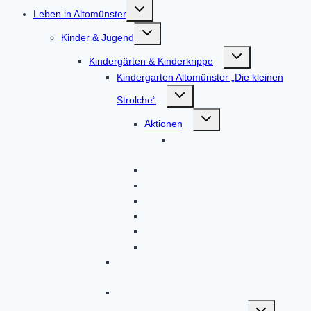
Untermenü
Leben in Altomünster
umschalten
Untermenü
Kinder & Jugend
umschalten
Untermenü
Kindergärten & Kinderkrippe
umschalten
Kindergarten Altomünster „Die kleinen
Untermenü
Strolche“
umschalten
Untermenü
Aktionen
umschalten
Kindergartenjahr
2023/2024
Gruppen
Kontakt
Termine
Über uns
Unser Haus
Von Eltern, für Eltern
BRK-Kindergarten Altomünster
„Regenbogen“
Kinderkrippe Regenbogen
Untermenü