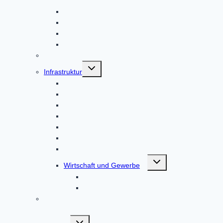
Unfall-Hilfe
Malteser
Nachbarschaftshilfe
Pflegeeinrichtungen
Pflegestützpunkt
Feuerwehr
Untermenü
Infrastruktur
umschalten
Abfallbeseitigung
Abwasserentsorgung
Kommunalunternehmen AltoPower
Nahwärmeversorgung
Strom & Erdgas
Telefon und Internet
Wasserversorgung
Untermenü
Wirtschaft und Gewerbe
umschalten
Der Wirtschaftsstandort Altomünster
Der Gewerbeverein Altomünster
ISEK – Integriertes städtebauliches
Entwicklungskonzept
Untermenü