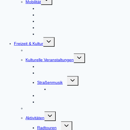
Mobilität
umschalten
Bus und Bahn
E-Bike- und E-Auto-Ladestationen
Radlboxen am Bahnhof
E-Bike- und Lastenfahrrad-Verleih
Mitfahr-Bankerl
Untermenü
Freizeit & Kultur
umschalten
Veranstaltungen
Untermenü
Kulturelle Veranstaltungen
umschalten
Kulturförderkreis Altomünster
Literaturabende
Untermenü
Straßenmusik
umschalten
Straßenmusik Terminbuchung
Theatergruppe
Veranstaltungen in der Weilachmühle
Infobüro
Untermenü
Aktivitäten
umschalten
Untermenü
Radtouren
umschalten