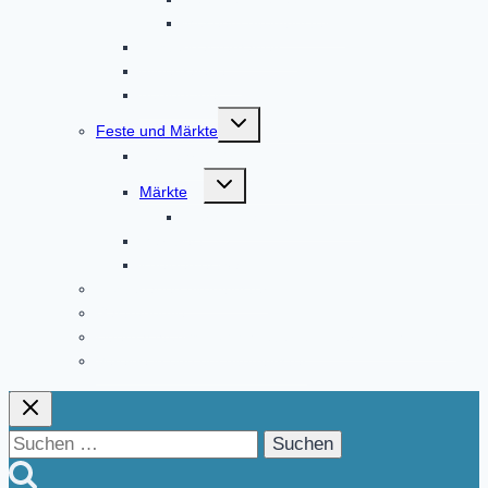
Museum Altomünster
Klosterkräutergarten
Bildergalerie
Audioguides
Untermenü
Feste und Märkte
umschalten
Festjahr 2023
Untermenü
Märkte
umschalten
Fierantenanmeldungen
Marktfest
Kneipenfestival
Klosterladen Altomünster
Gastronomie
Übernachtungsmöglichkeiten und Ferienwohnungen
Vereine in und um Altomünster
Suchen
nach: