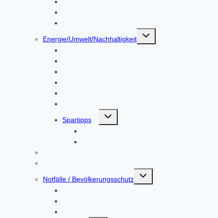
Kulturspiegel Altoland
Mitteilungsblatt
Standortbroschüre
Untermenü
Energie/Umwelt/Nachhaltigkeit
umschalten
Bürgerenergie Dachauer Land
Energiemesskoffer
Energieberatung
EnergieMonitor
Abfalltrennung & Entsorgung / Abfall-ABC
Repair Café
Untermenü
Spartipps
umschalten
Energie
Leitungswasser
Mängelmeldung
Sprechtage in der Gemeindeverwaltung
Untermenü
Notfälle / Bevölkerungsschutz
umschalten
Hochwasser / Starkregen
Stromausfall / Blackout
Unfall in einem Kernkraftwerk