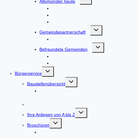
Altomünster heute
umschalten
Anfahrt
Bücher zum Markt Altomünster
Filme von Altomünster und drumherum
Untermenü
Gemeindepartnerschaft
umschalten
Partnerschaft Nagyvenyim
Untermenü
Befreundete Gemeinden
umschalten
Tscherms in Südtirol
Vadstena in Schweden
Untermenü
Bürgerservice
umschalten
Untermenü
Baustellenübersicht
umschalten
Straßenausbau DAH 8 / AIC 2 Höfarten –
Tandern
Online-Terminvereinbarung
Untermenü
Ihre Anliegen von A bis Z
umschalten
Untermenü
Broschüren
umschalten
Gemeindebroschüre