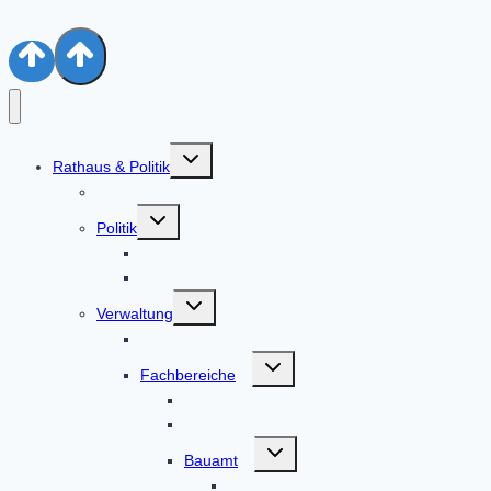
Untermenü
Rathaus & Politik
umschalten
Aktuelles
Untermenü
Politik
umschalten
Bürgermeister & Gemeinderat
Ratsinformationssystem
Untermenü
Verwaltung
umschalten
Alphabetische Liste der Mitarbeiter
Untermenü
Fachbereiche
umschalten
Geschäftsleitung
Sekretariat
Untermenü
Bauamt
umschalten
Flächennutzungspläne