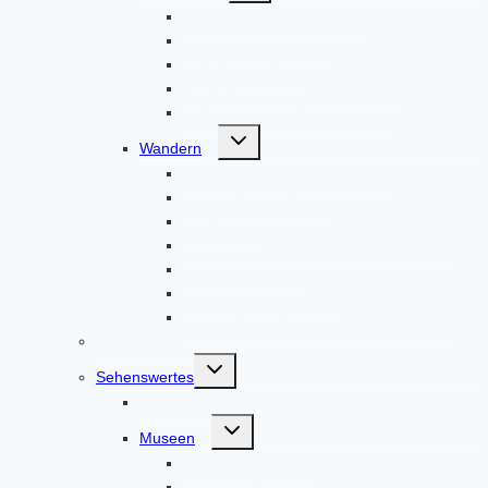
Altbaierischer Oxenweg
Der 7-Klöster-Weg
Der Sonnenweg
Radwandeln mit den Heiligen
Schauriges um Altomünster
Untermenü
Wandern
umschalten
Auf den Spuren des Hl. Alto
Beste Gegend Pfad
Hochweg
Kunst und Kultur um den Klosterberg
Landschaftsweg
Lustratio cum Birgitta
Meditativer Wanderweg InSichGehen
Gästeführungen
Untermenü
Sehenswertes
umschalten
Kirchen
Untermenü
Museen
umschalten
Brauereimuseum
Gaudnek-Museum