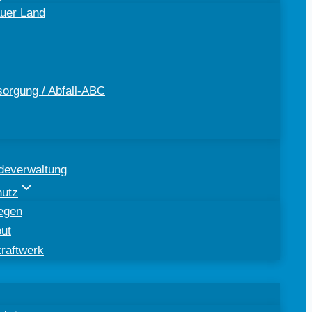
uer Land
sorgung / Abfall-ABC
deverwaltung
hutz
egen
out
kraftwerk