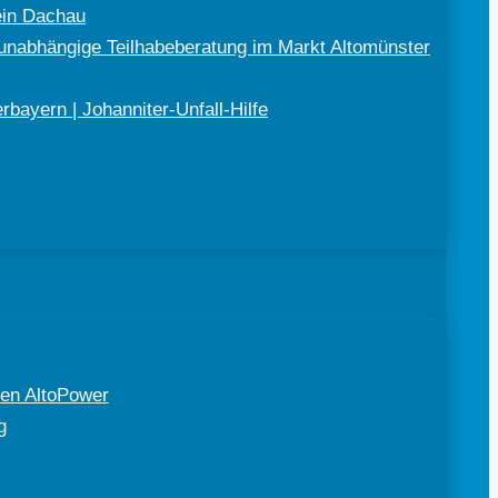
ein Dachau
nabhängige Teilhabeberatung im Markt Altomünster
bayern | Johanniter-Unfall-Hilfe
en AltoPower
g