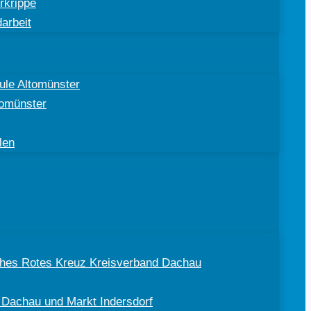
rkrippe
arbeit
ule Altomünster
tomünster
len
sches Rotes Kreuz Kreisverband Dachau
 Dachau und Markt Indersdorf