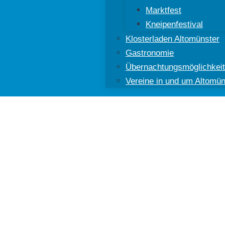
Marktfest
Kneipenfestival
Klosterladen Altomünster
Gastronomie
Übernachtungsmöglichkei
Vereine in und um Altomün
ünster