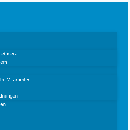
einderat
tem
er Mitarbeiter
rdnungen
gen