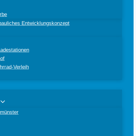
rbe
ebauliches Entwicklungskonzept
Ladestationen
of
hrrad-Verleih
tomünster