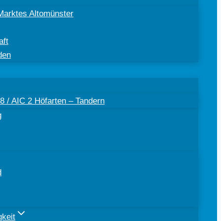
Marktes Altomünster
aft
den
 / AIC 2 Höfarten – Tandern
g
d
keit