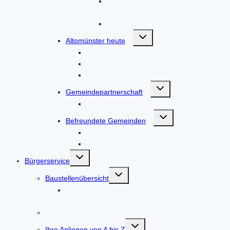
Stumpfenbach, Teufelsberg,
Thalhausen, Übelmanna
Unterzeitlbach, Wollomoos, Xyger
Untermenü
Altomünster heute
umschalten
Anfahrt
Bücher zum Markt Altomünster
Filme von Altomünster und drumherum
Untermenü
Gemeindepartnerschaft
umschalten
Partnerschaft Nagyvenyim
Untermenü
Befreundete Gemeinden
umschalten
Tscherms in Südtirol
Vadstena in Schweden
Untermenü
Bürgerservice
umschalten
Untermenü
Baustellenübersicht
umschalten
Straßenausbau DAH 8 / AIC 2 Höfarten –
Tandern
Online-Terminvereinbarung
Untermenü
Ihre Anliegen von A bis Z