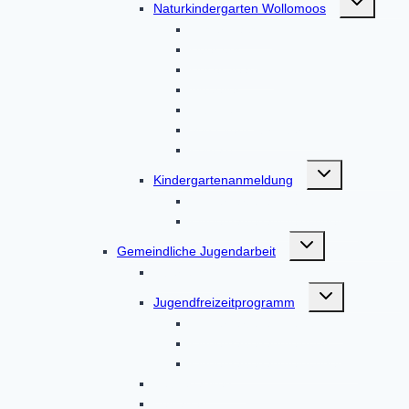
Naturkindergarten Wollomoos
umschalten
Unser Haus
Über uns
Unser Team
Aktuelles
Aktionen
Von Eltern, für Eltern
Kontakt
Untermenü
Kindergartenanmeldung
umschalten
Kindergartenanmeldung
Kindergartenanmeldungen
Untermenü
Gemeindliche Jugendarbeit
umschalten
Über uns
Untermenü
Jugendfreizeitprogramm
umschalten
Kindergartenanmeldung
Kindergartenanmeldung
Kindergartenanmeldungen
Leitgedanken
Leitfaden