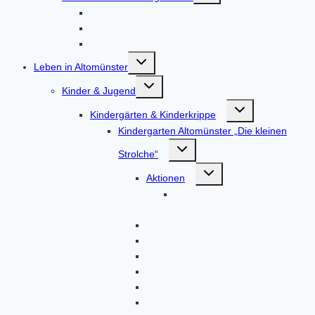
Hochwasser / Starkregen
Stromausfall / Blackout
Unfall in einem Kernkraftwerk
Untermenü
Leben in Altomünster
umschalten
Untermenü
Kinder & Jugend
umschalten
Untermenü
Kindergärten & Kinderkrippe
umschalten
Kindergarten Altomünster „Die kleinen
Untermenü
Strolche“
umschalten
Untermenü
Aktionen
umschalten
Kindergartenjahr
2023/2024
Gruppen
Kontakt
Termine
Über uns
Unser Haus
Von Eltern, für Eltern