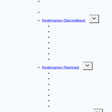
BRK-Kindergarten Altomünster
„Regenbogen“
Kinderkrippe Regenbogen
Untermenü
Kindergarten Oberzeitlbach
umschalten
Aktionen
Gruppen
Kontakt
Termine
Über uns
Unser Haus
Von Eltern, für Eltern
Untermenü
Kindergarten Pipinsried
umschalten
Kontakt
Termine
Über uns
Unser Haus
Unser Team
Von Eltern, für Eltern
Aktuelles
Untermenü