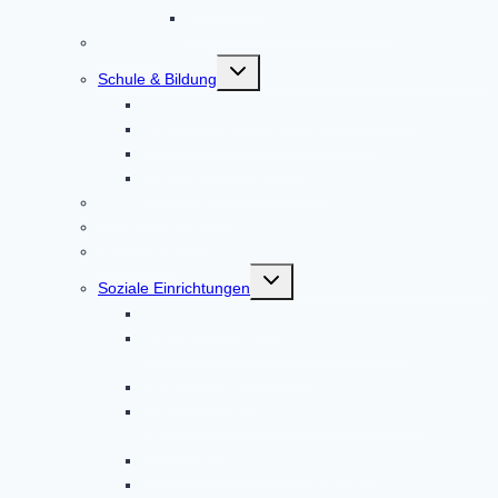
Leitbild in leichter Sprache
Senioren
Untermenü
Schule & Bildung
umschalten
Grund- und Mittelschule Altomünster
Schülerbetreuung Altomünster
Erwachsenenbildung
Weiterführende Schulen
Gemeindebücherei
Bücherschränke
Gesundheit
Untermenü
Soziale Einrichtungen
umschalten
Ambulante Pflege
Startseite – Bayerisches Rotes Kreuz
Kreisverband Dachau
Bürgerstiftung
Caritas im Landkreis Dachau und Markt
Indersdorf
Elisabeth-Hospizverein Dachau
EUTB – ergänzende unabhängige