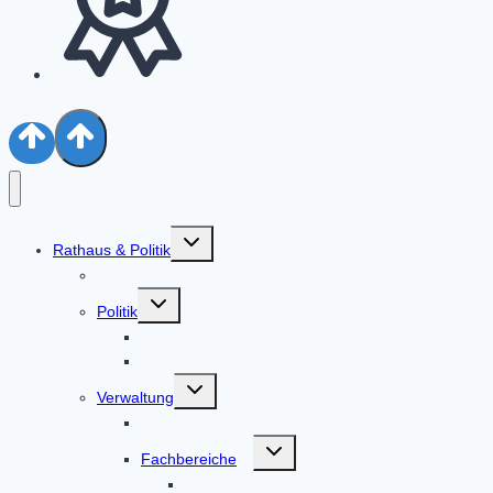
Untermenü
Rathaus & Politik
umschalten
Aktuelles
Untermenü
Politik
umschalten
Bürgermeister & Gemeinderat
Ratsinformationssystem
Untermenü
Verwaltung
umschalten
Alphabetische Liste der Mitarbeiter
Untermenü
Fachbereiche
umschalten
Geschäftsleitung