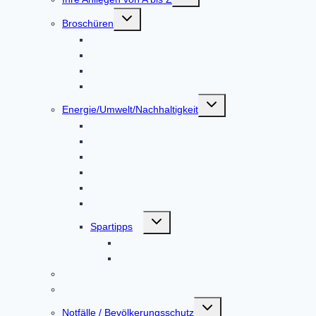
umschalten
Untermenü
Broschüren
umschalten
Gemeindebroschüre
Kulturspiegel Altoland
Mitteilungsblatt
Standortbroschüre
Untermenü
Energie/Umwelt/Nachhaltigkeit
umschalten
Bürgerenergie Dachauer Land
Energiemesskoffer
Energieberatung
EnergieMonitor
Abfalltrennung & Entsorgung / Abfall-ABC
Repair Café
Untermenü
Spartipps
umschalten
Energie
Leitungswasser
Mängelmeldung
Sprechtage in der Gemeindeverwaltung
Untermenü
Notfälle / Bevölkerungsschutz
umschalten