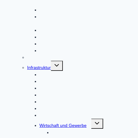
Teilhabeberatung im Markt Altomünster
Helferkreis Asyl
Regionalverband Oberbayern | Johanniter-
Unfall-Hilfe
Malteser
Nachbarschaftshilfe
Pflegeeinrichtungen
Pflegestützpunkt
Feuerwehr
Untermenü
Infrastruktur
umschalten
Abfallbeseitigung
Abwasserentsorgung
Kommunalunternehmen AltoPower
Nahwärmeversorgung
Strom & Erdgas
Telefon und Internet
Wasserversorgung
Untermenü
Wirtschaft und Gewerbe
umschalten
Der Wirtschaftsstandort Altomünster