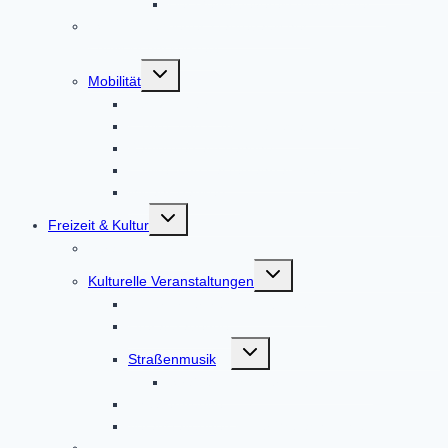
Der Gewerbeverein Altomünster
ISEK – Integriertes städtebauliches
Entwicklungskonzept
Untermenü
Mobilität
umschalten
Bus und Bahn
E-Bike- und E-Auto-Ladestationen
Radlboxen am Bahnhof
E-Bike- und Lastenfahrrad-Verleih
Mitfahr-Bankerl
Untermenü
Freizeit & Kultur
umschalten
Veranstaltungen
Untermenü
Kulturelle Veranstaltungen
umschalten
Kulturförderkreis Altomünster
Literaturabende
Untermenü
Straßenmusik
umschalten
Straßenmusik Terminbuchung
Theatergruppe
Veranstaltungen in der Weilachmühle
Infobüro