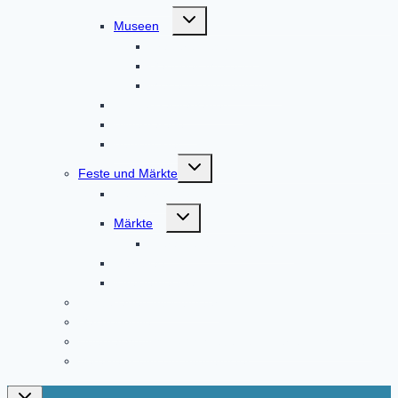
Untermenü
Museen
umschalten
Brauereimuseum
Gaudnek-Museum
Museum Altomünster
Klosterkräutergarten
Bildergalerie
Audioguides
Untermenü
Feste und Märkte
umschalten
Festjahr 2023
Untermenü
Märkte
umschalten
Fierantenanmeldungen
Marktfest
Kneipenfestival
Klosterladen Altomünster
Gastronomie
Übernachtungsmöglichkeiten und Ferienwohnungen
Vereine in und um Altomünster