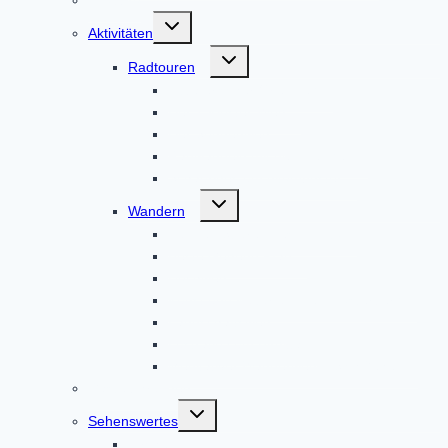
Untermenü
Aktivitäten
umschalten
Untermenü
Radtouren
umschalten
Altbaierischer Oxenweg
Der 7-Klöster-Weg
Der Sonnenweg
Radwandeln mit den Heiligen
Schauriges um Altomünster
Untermenü
Wandern
umschalten
Auf den Spuren des Hl. Alto
Beste Gegend Pfad
Hochweg
Kunst und Kultur um den Klosterberg
Landschaftsweg
Lustratio cum Birgitta
Meditativer Wanderweg InSichGehen
Gästeführungen
Untermenü
Sehenswertes
umschalten
Kirchen