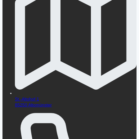
St.-Altohof 1
85250 Altomünster