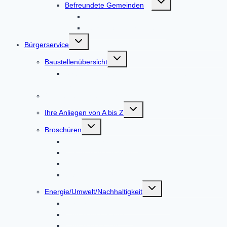
Befreundete Gemeinden
umschalten
Tscherms in Südtirol
Vadstena in Schweden
Untermenü
Bürgerservice
umschalten
Untermenü
Baustellenübersicht
umschalten
Straßenausbau DAH 8 / AIC 2 Höfarten –
Tandern
Online-Terminvereinbarung
Untermenü
Ihre Anliegen von A bis Z
umschalten
Untermenü
Broschüren
umschalten
Gemeindebroschüre
Kulturspiegel Altoland
Mitteilungsblatt
Standortbroschüre
Untermenü
Energie/Umwelt/Nachhaltigkeit
umschalten
Bürgerenergie Dachauer Land
Energiemesskoffer
Energieberatung