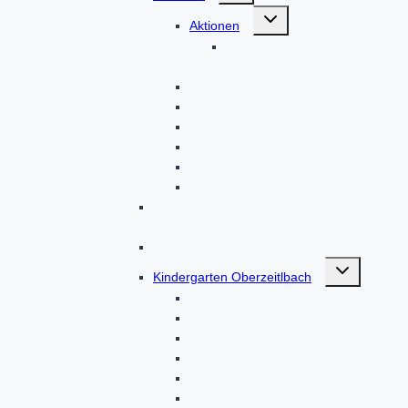
Untermenü
Aktionen
umschalten
Kindergartenjahr
2023/2024
Gruppen
Kontakt
Termine
Über uns
Unser Haus
Von Eltern, für Eltern
BRK-Kindergarten Altomünster
„Regenbogen“
Kinderkrippe Regenbogen
Untermenü
Kindergarten Oberzeitlbach
umschalten
Aktionen
Gruppen
Kontakt
Termine
Über uns
Unser Haus