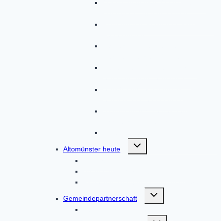
Oberschröttenloh, Oberzeitlbach,
Ottelsburg, Ottmarshausen
Pfaffenhofen, Pipinsried, Plixenried,
Radenzhofen
Rametsried, Randelsried,
Reichertshausen, Röckersberg
Rudersberg, Ruppertskirchen,
Schauerschorn, Schielach
Schloßberg, Schmarnzell,
Schmelchen, Sengenried
Stumpfenbach, Teufelsberg,
Thalhausen, Übelmanna
Unterzeitlbach, Wollomoos, Xyger
Untermenü
Altomünster heute
umschalten
Anfahrt
Bücher zum Markt Altomünster
Filme von Altomünster und drumherum
Untermenü
Gemeindepartnerschaft
umschalten
Partnerschaft Nagyvenyim
Untermenü