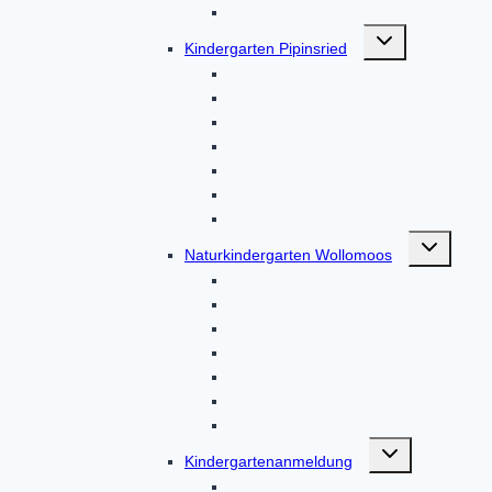
Von Eltern, für Eltern
Untermenü
Kindergarten Pipinsried
umschalten
Kontakt
Termine
Über uns
Unser Haus
Unser Team
Von Eltern, für Eltern
Aktuelles
Untermenü
Naturkindergarten Wollomoos
umschalten
Unser Haus
Über uns
Unser Team
Aktuelles
Aktionen
Von Eltern, für Eltern
Kontakt
Untermenü
Kindergartenanmeldung
umschalten
Kindergartenanmeldung