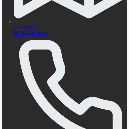
St.-Altohof 1
85250 Altomünster