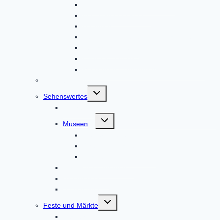
Auf den Spuren des Hl. Alto
Beste Gegend Pfad
Hochweg
Kunst und Kultur um den Klosterberg
Landschaftsweg
Lustratio cum Birgitta
Meditativer Wanderweg InSichGehen
Gästeführungen
Untermenü
Sehenswertes
umschalten
Kirchen
Untermenü
Museen
umschalten
Brauereimuseum
Gaudnek-Museum
Museum Altomünster
Klosterkräutergarten
Bildergalerie
Audioguides
Untermenü
Feste und Märkte
umschalten
Festjahr 2023