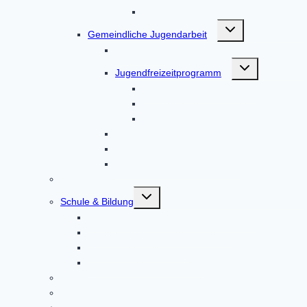
Kindergartenanmeldungen
Untermenü
Gemeindliche Jugendarbeit
umschalten
Über uns
Untermenü
Jugendfreizeitprogramm
umschalten
Kindergartenanmeldung
Kindergartenanmeldung
Kindergartenanmeldungen
Leitgedanken
Leitfaden
Leitbild in leichter Sprache
Senioren
Untermenü
Schule & Bildung
umschalten
Grund- und Mittelschule Altomünster
Schülerbetreuung Altomünster
Erwachsenenbildung
Weiterführende Schulen
Gemeindebücherei
Bücherschränke