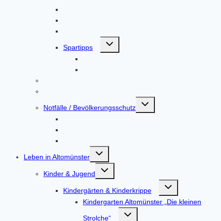
EnergieMonitor
Abfalltrennung & Entsorgung / Abfall-ABC
Repair Café
Untermenü
Spartipps
umschalten
Energie
Leitungswasser
Mängelmeldung
Sprechtage in der Gemeindeverwaltung
Untermenü
Notfälle / Bevölkerungsschutz
umschalten
Hochwasser / Starkregen
Stromausfall / Blackout
Unfall in einem Kernkraftwerk
Untermenü
Leben in Altomünster
umschalten
Untermenü
Kinder & Jugend
umschalten
Untermenü
Kindergärten & Kinderkrippe
umschalten
Kindergarten Altomünster „Die kleinen
Untermenü
Strolche“
umschalten