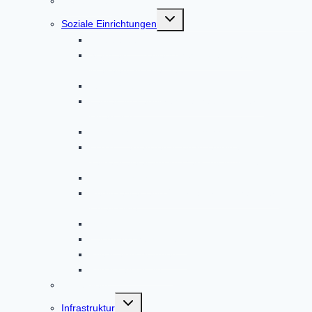
Gesundheit
Untermenü
Soziale Einrichtungen
umschalten
Ambulante Pflege
Startseite – Bayerisches Rotes Kreuz
Kreisverband Dachau
Bürgerstiftung
Caritas im Landkreis Dachau und Markt
Indersdorf
Elisabeth-Hospizverein Dachau
EUTB – ergänzende unabhängige
Teilhabeberatung im Markt Altomünster
Helferkreis Asyl
Regionalverband Oberbayern | Johanniter-
Unfall-Hilfe
Malteser
Nachbarschaftshilfe
Pflegeeinrichtungen
Pflegestützpunkt
Feuerwehr
Untermenü
Infrastruktur
umschalten