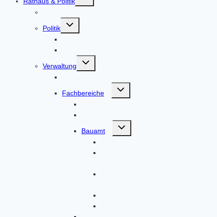
Rathaus & Politik
umschalten
Aktuelles
Untermenü
Politik
umschalten
Bürgermeister & Gemeinderat
Ratsinformationssystem
Untermenü
Verwaltung
umschalten
Alphabetische Liste der Mitarbeiter
Untermenü
Fachbereiche
umschalten
Geschäftsleitung
Sekretariat
Untermenü
Bauamt
umschalten
Flächennutzungspläne
Flächennutzungspläne
Überarbeitungsbereich 1
Flächennutzungspläne
Überarbeitungsbereich 2
Bauleitpläne
Grundstücksentwässerung
Bürgerbüro & Standesamt