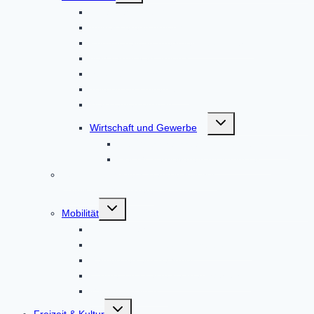
Abfallbeseitigung
Abwasserentsorgung
Kommunalunternehmen AltoPower
Nahwärmeversorgung
Strom & Erdgas
Telefon und Internet
Wasserversorgung
Untermenü
Wirtschaft und Gewerbe
umschalten
Der Wirtschaftsstandort Altomünster
Der Gewerbeverein Altomünster
ISEK – Integriertes städtebauliches
Entwicklungskonzept
Untermenü
Mobilität
umschalten
Bus und Bahn
E-Bike- und E-Auto-Ladestationen
Radlboxen am Bahnhof
E-Bike- und Lastenfahrrad-Verleih
Mitfahr-Bankerl
Untermenü