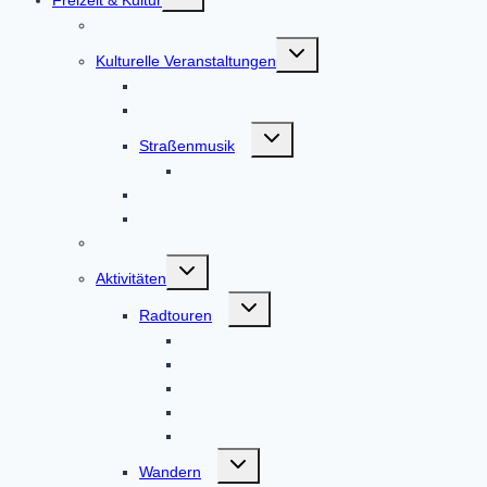
Freizeit & Kultur
umschalten
Veranstaltungen
Untermenü
Kulturelle Veranstaltungen
umschalten
Kulturförderkreis Altomünster
Literaturabende
Untermenü
Straßenmusik
umschalten
Straßenmusik Terminbuchung
Theatergruppe
Veranstaltungen in der Weilachmühle
Infobüro
Untermenü
Aktivitäten
umschalten
Untermenü
Radtouren
umschalten
Altbaierischer Oxenweg
Der 7-Klöster-Weg
Der Sonnenweg
Radwandeln mit den Heiligen
Schauriges um Altomünster
Untermenü
Wandern
umschalten