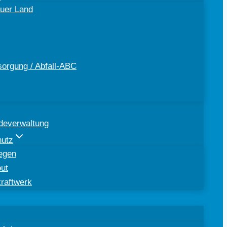
uer Land
sorgung / Abfall-ABC
deverwaltung
hutz
egen
out
kraftwerk