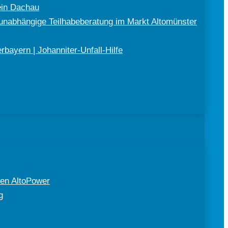
ein Dachau
nabhängige Teilhabeberatung im Markt Altomünster
bayern | Johanniter-Unfall-Hilfe
en AltoPower
g