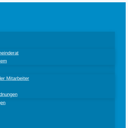
einderat
tem
er Mitarbeiter
rdnungen
gen