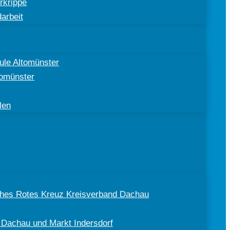
rkrippe
arbeit
ule Altomünster
tomünster
len
sches Rotes Kreuz Kreisverband Dachau
 Dachau und Markt Indersdorf