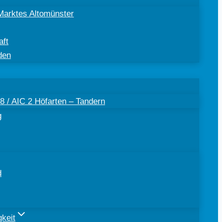
Marktes Altomünster
aft
den
 / AIC 2 Höfarten – Tandern
g
d
keit