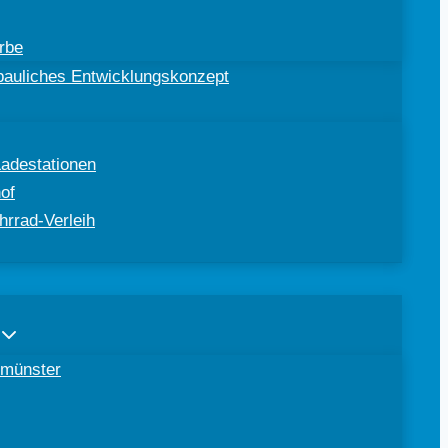
rbe
ebauliches Entwicklungskonzept
Ladestationen
of
hrrad-Verleih
tomünster