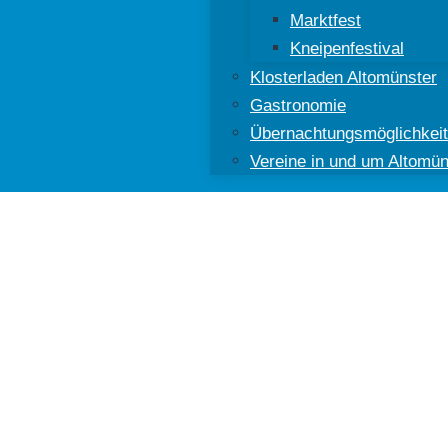
Marktfest
Kneipenfestival
Klosterladen Altomünster
Gastronomie
Übernachtungsmöglichkei
Vereine in und um Altomün
ünster