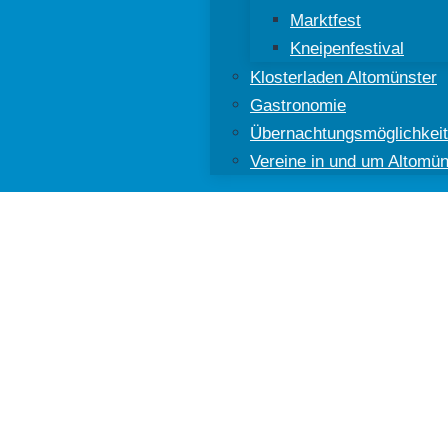
Marktfest
Kneipenfestival
Klosterladen Altomünster
Gastronomie
Übernachtungsmöglichkei
Vereine in und um Altomün
ünster