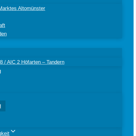
Marktes Altomünster
aft
den
 / AIC 2 Höfarten – Tandern
g
d
keit