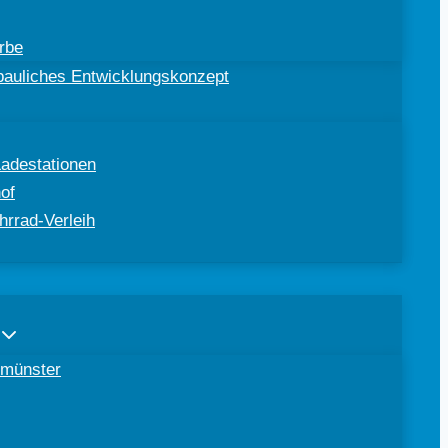
rbe
ebauliches Entwicklungskonzept
Ladestationen
of
hrrad-Verleih
tomünster