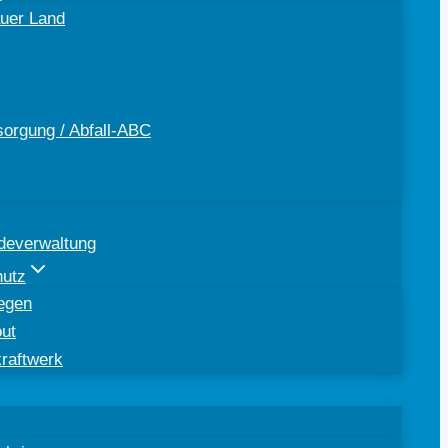
uer Land
sorgung / Abfall-ABC
deverwaltung
hutz
egen
out
kraftwerk