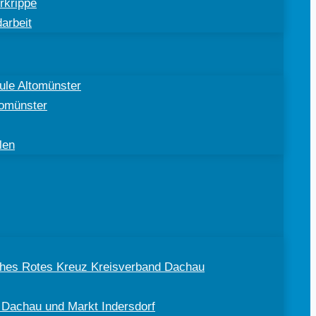
rkrippe
arbeit
ule Altomünster
tomünster
len
sches Rotes Kreuz Kreisverband Dachau
 Dachau und Markt Indersdorf