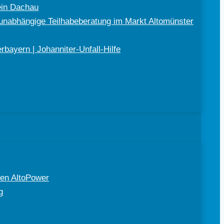
ein Dachau
nabhängige Teilhabeberatung im Markt Altomünster
bayern | Johanniter-Unfall-Hilfe
en AltoPower
g