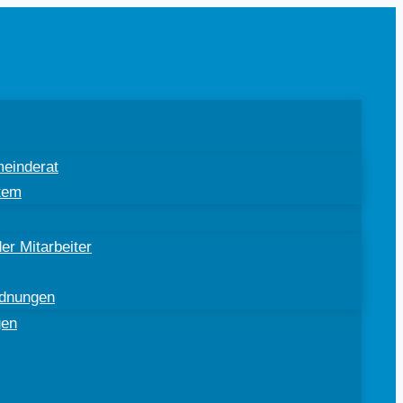
einderat
tem
er Mitarbeiter
rdnungen
gen