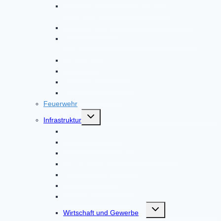
EUTB – ergänzende unabhängige
Teilhabeberatung im Markt Altomünster
Helferkreis Asyl
Regionalverband Oberbayern | Johanniter-
Unfall-Hilfe
Malteser
Nachbarschaftshilfe
Pflegeeinrichtungen
Pflegestützpunkt
Feuerwehr
Untermenü
Infrastruktur
umschalten
Abfallbeseitigung
Abwasserentsorgung
Kommunalunternehmen AltoPower
Nahwärmeversorgung
Strom & Erdgas
Telefon und Internet
Wasserversorgung
Untermenü
Wirtschaft und Gewerbe
umschalten