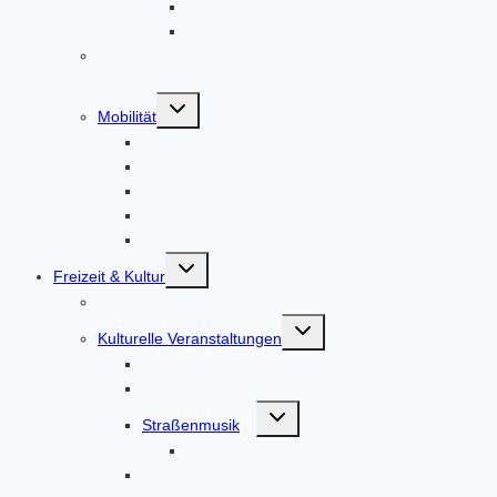
Der Wirtschaftsstandort Altomünster
Der Gewerbeverein Altomünster
ISEK – Integriertes städtebauliches
Entwicklungskonzept
Untermenü
Mobilität
umschalten
Bus und Bahn
E-Bike- und E-Auto-Ladestationen
Radlboxen am Bahnhof
E-Bike- und Lastenfahrrad-Verleih
Mitfahr-Bankerl
Untermenü
Freizeit & Kultur
umschalten
Veranstaltungen
Untermenü
Kulturelle Veranstaltungen
umschalten
Kulturförderkreis Altomünster
Literaturabende
Untermenü
Straßenmusik
umschalten
Straßenmusik Terminbuchung
Theatergruppe