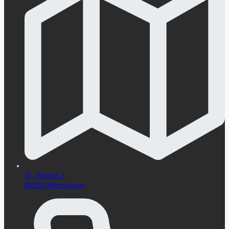
St.-Altohof 1
85250 Altomünster