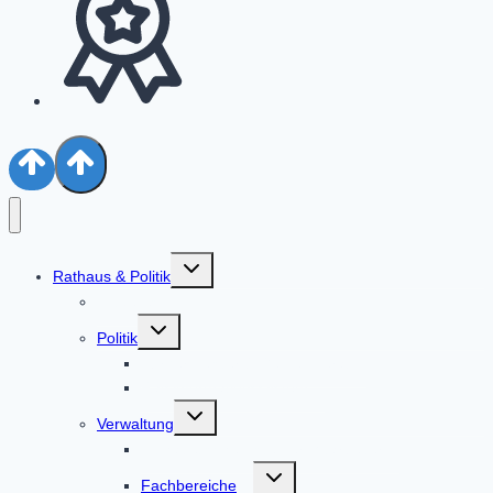
Untermenü
Rathaus & Politik
umschalten
Aktuelles
Untermenü
Politik
umschalten
Bürgermeister & Gemeinderat
Ratsinformationssystem
Untermenü
Verwaltung
umschalten
Alphabetische Liste der Mitarbeiter
Untermenü
Fachbereiche
umschalten