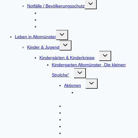
Untermenü
Notfälle / Bevölkerungsschutz
umschalten
Hochwasser / Starkregen
Stromausfall / Blackout
Unfall in einem Kernkraftwerk
Untermenü
Leben in Altomünster
umschalten
Untermenü
Kinder & Jugend
umschalten
Untermenü
Kindergärten & Kinderkrippe
umschalten
Kindergarten Altomünster „Die kleinen
Untermenü
Strolche“
umschalten
Untermenü
Aktionen
umschalten
Kindergartenjahr
2023/2024
Gruppen
Kontakt
Termine
Über uns
Unser Haus