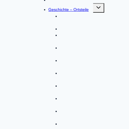
Untermenü
Geschichte – Ortsteile
umschalten
Arnberg, Asbach, Breitenau,
Deutenhofen
Erlach, Erlau, Freistetten, Haag
Halmsried, Hohenried, Hohenzell,
Humersberg
Hutgraben, Irchenbrunn,
Kiemertshofen, Lauterbach
Lichtenberg, Maisbrunn,
Obererlach, Oberndorf
Oberschröttenloh, Oberzeitlbach,
Ottelsburg, Ottmarshausen
Pfaffenhofen, Pipinsried, Plixenried,
Radenzhofen
Rametsried, Randelsried,
Reichertshausen, Röckersberg
Rudersberg, Ruppertskirchen,
Schauerschorn, Schielach
Schloßberg, Schmarnzell,