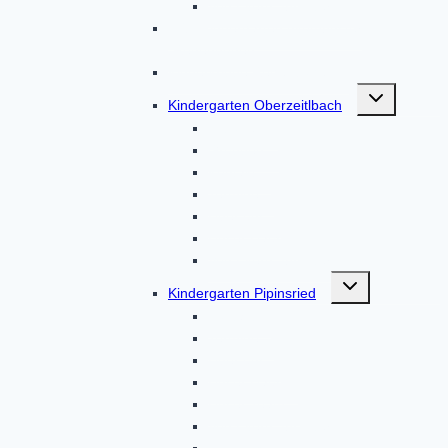
Von Eltern, für Eltern
BRK-Kindergarten Altomünster
„Regenbogen“
Kinderkrippe Regenbogen
Untermenü
Kindergarten Oberzeitlbach
umschalten
Aktionen
Gruppen
Kontakt
Termine
Über uns
Unser Haus
Von Eltern, für Eltern
Untermenü
Kindergarten Pipinsried
umschalten
Kontakt
Termine
Über uns
Unser Haus
Unser Team
Von Eltern, für Eltern
Aktuelles