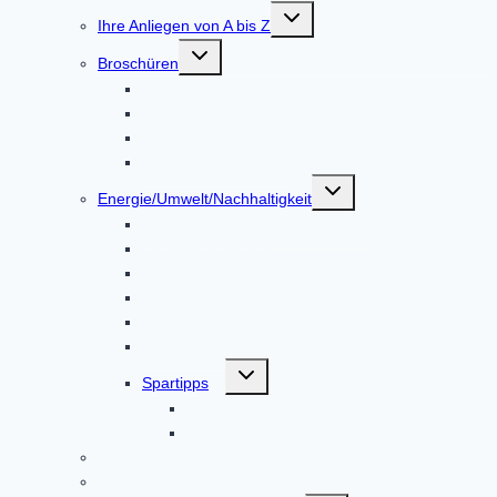
Untermenü
Ihre Anliegen von A bis Z
umschalten
Untermenü
Broschüren
umschalten
Gemeindebroschüre
Kulturspiegel Altoland
Mitteilungsblatt
Standortbroschüre
Untermenü
Energie/Umwelt/Nachhaltigkeit
umschalten
Bürgerenergie Dachauer Land
Energiemesskoffer
Energieberatung
EnergieMonitor
Abfalltrennung & Entsorgung / Abfall-ABC
Repair Café
Untermenü
Spartipps
umschalten
Energie
Leitungswasser
Mängelmeldung
Sprechtage in der Gemeindeverwaltung