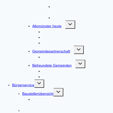
Schmelchen, Sengenried
Stumpfenbach, Teufelsberg,
Thalhausen, Übelmanna
Unterzeitlbach, Wollomoos, Xyger
Untermenü
Altomünster heute
umschalten
Anfahrt
Bücher zum Markt Altomünster
Filme von Altomünster und drumherum
Untermenü
Gemeindepartnerschaft
umschalten
Partnerschaft Nagyvenyim
Untermenü
Befreundete Gemeinden
umschalten
Tscherms in Südtirol
Vadstena in Schweden
Untermenü
Bürgerservice
umschalten
Untermenü
Baustellenübersicht
umschalten
Straßenausbau DAH 8 / AIC 2 Höfarten –
Tandern
Online-Terminvereinbarung