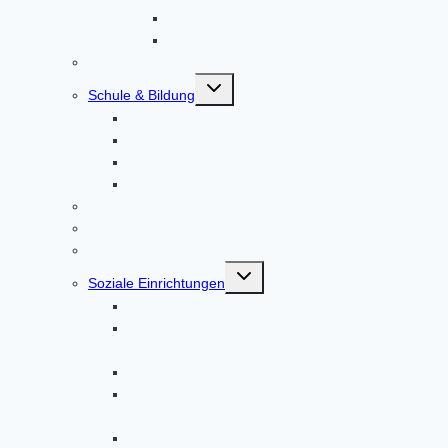
Leitfaden
Leitbild in leichter Sprache
Senioren
Untermenü
Schule & Bildung
umschalten
Grund- und Mittelschule Altomünster
Schülerbetreuung Altomünster
Erwachsenenbildung
Weiterführende Schulen
Gemeindebücherei
Bücherschränke
Gesundheit
Untermenü
Soziale Einrichtungen
umschalten
Ambulante Pflege
Startseite – Bayerisches Rotes Kreuz
Kreisverband Dachau
Bürgerstiftung
Caritas im Landkreis Dachau und Markt
Indersdorf
Elisabeth-Hospizverein Dachau