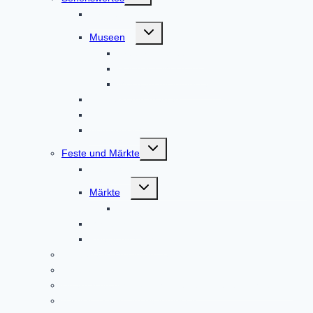
Kirchen
Untermenü
Museen
umschalten
Brauereimuseum
Gaudnek-Museum
Museum Altomünster
Klosterkräutergarten
Bildergalerie
Audioguides
Untermenü
Feste und Märkte
umschalten
Festjahr 2023
Untermenü
Märkte
umschalten
Fierantenanmeldungen
Marktfest
Kneipenfestival
Klosterladen Altomünster
Gastronomie
Übernachtungsmöglichkeiten und Ferienwohnungen
Vereine in und um Altomünster