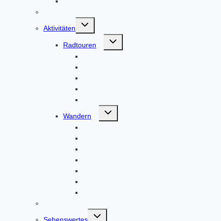
Veranstaltungen in der Weilachmühle
Infobüro
Untermenü
Aktivitäten
umschalten
Untermenü
Radtouren
umschalten
Altbaierischer Oxenweg
Der 7-Klöster-Weg
Der Sonnenweg
Radwandeln mit den Heiligen
Schauriges um Altomünster
Untermenü
Wandern
umschalten
Auf den Spuren des Hl. Alto
Beste Gegend Pfad
Hochweg
Kunst und Kultur um den Klosterberg
Landschaftsweg
Lustratio cum Birgitta
Meditativer Wanderweg InSichGehen
Gästeführungen
Untermenü
Sehenswertes
umschalten