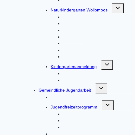
Untermenü
Naturkindergarten Wollomoos
umschalten
Unser Haus
Über uns
Unser Team
Aktuelles
Aktionen
Von Eltern, für Eltern
Kontakt
Untermenü
Kindergartenanmeldung
umschalten
Kindergartenanmeldung
Kindergartenanmeldungen
Untermenü
Gemeindliche Jugendarbeit
umschalten
Über uns
Untermenü
Jugendfreizeitprogramm
umschalten
Kindergartenanmeldung
Kindergartenanmeldung
Kindergartenanmeldungen
Leitgedanken