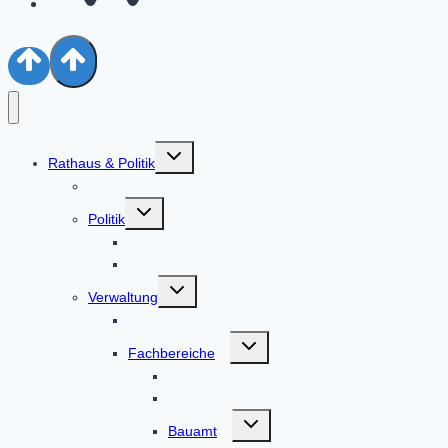
Untermenü
Rathaus & Politik
umschalten
Aktuelles
Untermenü
Politik
umschalten
Bürgermeister & Gemeinderat
Ratsinformationssystem
Untermenü
Verwaltung
umschalten
Alphabetische Liste der Mitarbeiter
Untermenü
Fachbereiche
umschalten
Geschäftsleitung
Sekretariat
Untermenü
Bauamt
umschalten