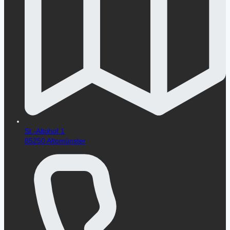
St.-Altohof 1
85250 Altomünster