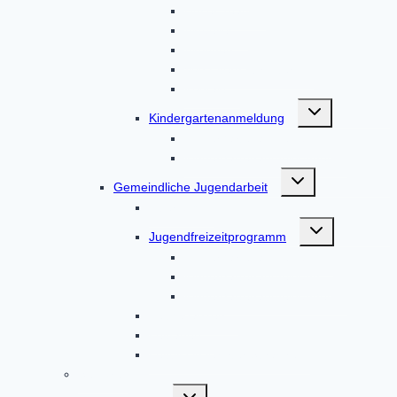
Unser Team
Aktuelles
Aktionen
Von Eltern, für Eltern
Kontakt
Untermenü
Kindergartenanmeldung
umschalten
Kindergartenanmeldung
Kindergartenanmeldungen
Untermenü
Gemeindliche Jugendarbeit
umschalten
Über uns
Untermenü
Jugendfreizeitprogramm
umschalten
Kindergartenanmeldung
Kindergartenanmeldung
Kindergartenanmeldungen
Leitgedanken
Leitfaden
Leitbild in leichter Sprache
Senioren
Untermenü