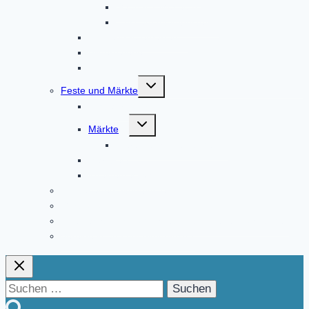
Gaudnek-Museum
Museum Altomünster
Klosterkräutergarten
Bildergalerie
Audioguides
Untermenü
Feste und Märkte
umschalten
Festjahr 2023
Untermenü
Märkte
umschalten
Fierantenanmeldungen
Marktfest
Kneipenfestival
Klosterladen Altomünster
Gastronomie
Übernachtungsmöglichkeiten und Ferienwohnungen
Vereine in und um Altomünster
Suchen
nach: