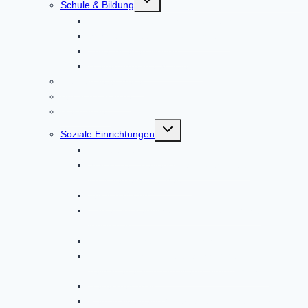
Schule & Bildung
umschalten
Grund- und Mittelschule Altomünster
Schülerbetreuung Altomünster
Erwachsenenbildung
Weiterführende Schulen
Gemeindebücherei
Bücherschränke
Gesundheit
Untermenü
Soziale Einrichtungen
umschalten
Ambulante Pflege
Startseite – Bayerisches Rotes Kreuz
Kreisverband Dachau
Bürgerstiftung
Caritas im Landkreis Dachau und Markt
Indersdorf
Elisabeth-Hospizverein Dachau
EUTB – ergänzende unabhängige
Teilhabeberatung im Markt Altomünster
Helferkreis Asyl
Regionalverband Oberbayern | Johanniter-