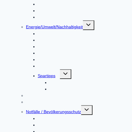
Kulturspiegel Altoland
Mitteilungsblatt
Standortbroschüre
Untermenü
Energie/Umwelt/Nachhaltigkeit
umschalten
Bürgerenergie Dachauer Land
Energiemesskoffer
Energieberatung
EnergieMonitor
Abfalltrennung & Entsorgung / Abfall-ABC
Repair Café
Untermenü
Spartipps
umschalten
Energie
Leitungswasser
Mängelmeldung
Sprechtage in der Gemeindeverwaltung
Untermenü
Notfälle / Bevölkerungsschutz
umschalten
Hochwasser / Starkregen
Stromausfall / Blackout
Unfall in einem Kernkraftwerk