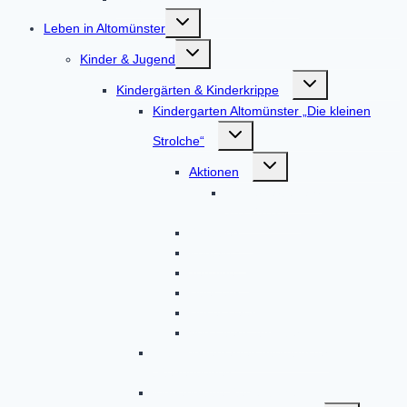
Untermenü
Leben in Altomünster
umschalten
Untermenü
Kinder & Jugend
umschalten
Untermenü
Kindergärten & Kinderkrippe
umschalten
Kindergarten Altomünster „Die kleinen
Untermenü
Strolche“
umschalten
Untermenü
Aktionen
umschalten
Kindergartenjahr
2023/2024
Gruppen
Kontakt
Termine
Über uns
Unser Haus
Von Eltern, für Eltern
BRK-Kindergarten Altomünster
„Regenbogen“
Kinderkrippe Regenbogen