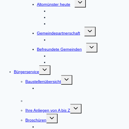
Untermenü
Altomünster heute
umschalten
Anfahrt
Bücher zum Markt Altomünster
Filme von Altomünster und drumherum
Untermenü
Gemeindepartnerschaft
umschalten
Partnerschaft Nagyvenyim
Untermenü
Befreundete Gemeinden
umschalten
Tscherms in Südtirol
Vadstena in Schweden
Untermenü
Bürgerservice
umschalten
Untermenü
Baustellenübersicht
umschalten
Straßenausbau DAH 8 / AIC 2 Höfarten –
Tandern
Online-Terminvereinbarung
Untermenü
Ihre Anliegen von A bis Z
umschalten
Untermenü
Broschüren
umschalten
Gemeindebroschüre