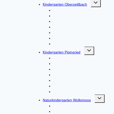
Untermenü
Kindergarten Oberzeitlbach
umschalten
Aktionen
Gruppen
Kontakt
Termine
Über uns
Unser Haus
Von Eltern, für Eltern
Untermenü
Kindergarten Pipinsried
umschalten
Kontakt
Termine
Über uns
Unser Haus
Unser Team
Von Eltern, für Eltern
Aktuelles
Untermenü
Naturkindergarten Wollomoos
umschalten
Unser Haus
Über uns