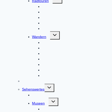
Radtouren
umschalten
Altbaierischer Oxenweg
Der 7-Klöster-Weg
Der Sonnenweg
Radwandeln mit den Heiligen
Schauriges um Altomünster
Untermenü
Wandern
umschalten
Auf den Spuren des Hl. Alto
Beste Gegend Pfad
Hochweg
Kunst und Kultur um den Klosterberg
Landschaftsweg
Lustratio cum Birgitta
Meditativer Wanderweg InSichGehen
Gästeführungen
Untermenü
Sehenswertes
umschalten
Kirchen
Untermenü
Museen
umschalten
Brauereimuseum