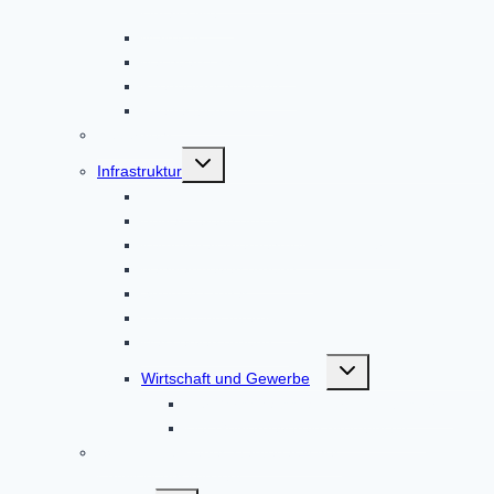
Unfall-Hilfe
Malteser
Nachbarschaftshilfe
Pflegeeinrichtungen
Pflegestützpunkt
Feuerwehr
Untermenü
Infrastruktur
umschalten
Abfallbeseitigung
Abwasserentsorgung
Kommunalunternehmen AltoPower
Nahwärmeversorgung
Strom & Erdgas
Telefon und Internet
Wasserversorgung
Untermenü
Wirtschaft und Gewerbe
umschalten
Der Wirtschaftsstandort Altomünster
Der Gewerbeverein Altomünster
ISEK – Integriertes städtebauliches
Entwicklungskonzept