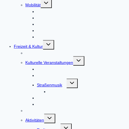
Untermenü
Mobilität
umschalten
Bus und Bahn
E-Bike- und E-Auto-Ladestationen
Radlboxen am Bahnhof
E-Bike- und Lastenfahrrad-Verleih
Mitfahr-Bankerl
Untermenü
Freizeit & Kultur
umschalten
Veranstaltungen
Untermenü
Kulturelle Veranstaltungen
umschalten
Kulturförderkreis Altomünster
Literaturabende
Untermenü
Straßenmusik
umschalten
Straßenmusik Terminbuchung
Theatergruppe
Veranstaltungen in der Weilachmühle
Infobüro
Untermenü
Aktivitäten
umschalten
Untermenü