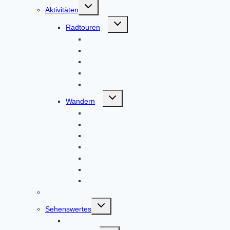
Untermenü
Aktivitäten
umschalten
Untermenü
Radtouren
umschalten
Altbaierischer Oxenweg
Der 7-Klöster-Weg
Der Sonnenweg
Radwandeln mit den Heiligen
Schauriges um Altomünster
Untermenü
Wandern
umschalten
Auf den Spuren des Hl. Alto
Beste Gegend Pfad
Hochweg
Kunst und Kultur um den Klosterberg
Landschaftsweg
Lustratio cum Birgitta
Meditativer Wanderweg InSichGehen
Gästeführungen
Untermenü
Sehenswertes
umschalten
Kirchen