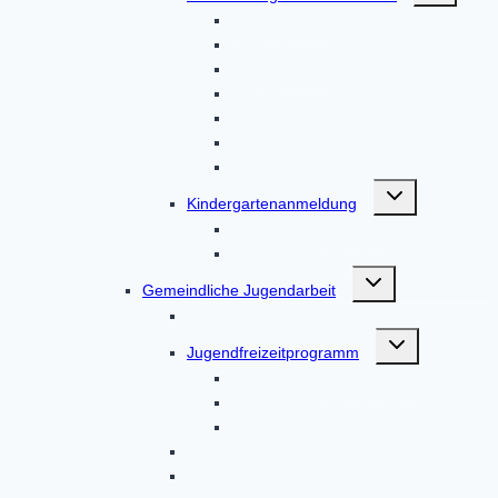
Unser Haus
Über uns
Unser Team
Aktuelles
Aktionen
Von Eltern, für Eltern
Kontakt
Untermenü
Kindergartenanmeldung
umschalten
Kindergartenanmeldung
Kindergartenanmeldungen
Untermenü
Gemeindliche Jugendarbeit
umschalten
Über uns
Untermenü
Jugendfreizeitprogramm
umschalten
Kindergartenanmeldung
Kindergartenanmeldung
Kindergartenanmeldungen
Leitgedanken
Leitfaden