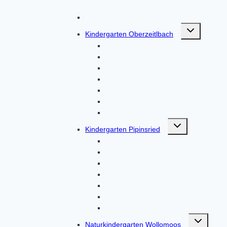
„Regenbogen“
Kinderkrippe Regenbogen
Untermenü
Kindergarten Oberzeitlbach
umschalten
Aktionen
Gruppen
Kontakt
Termine
Über uns
Unser Haus
Von Eltern, für Eltern
Untermenü
Kindergarten Pipinsried
umschalten
Kontakt
Termine
Über uns
Unser Haus
Unser Team
Von Eltern, für Eltern
Aktuelles
Untermenü
Naturkindergarten Wollomoos
umschalten