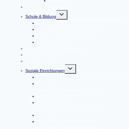
Leitbild in leichter Sprache
Senioren
Untermenü
Schule & Bildung
umschalten
Grund- und Mittelschule Altomünster
Schülerbetreuung Altomünster
Erwachsenenbildung
Weiterführende Schulen
Gemeindebücherei
Bücherschränke
Gesundheit
Untermenü
Soziale Einrichtungen
umschalten
Ambulante Pflege
Startseite – Bayerisches Rotes Kreuz
Kreisverband Dachau
Bürgerstiftung
Caritas im Landkreis Dachau und Markt
Indersdorf
Elisabeth-Hospizverein Dachau
EUTB – ergänzende unabhängige
Teilhabeberatung im Markt Altomünster