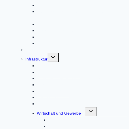
Helferkreis Asyl
Regionalverband Oberbayern | Johanniter-
Unfall-Hilfe
Malteser
Nachbarschaftshilfe
Pflegeeinrichtungen
Pflegestützpunkt
Feuerwehr
Untermenü
Infrastruktur
umschalten
Abfallbeseitigung
Abwasserentsorgung
Kommunalunternehmen AltoPower
Nahwärmeversorgung
Strom & Erdgas
Telefon und Internet
Wasserversorgung
Untermenü
Wirtschaft und Gewerbe
umschalten
Der Wirtschaftsstandort Altomünster
Der Gewerbeverein Altomünster