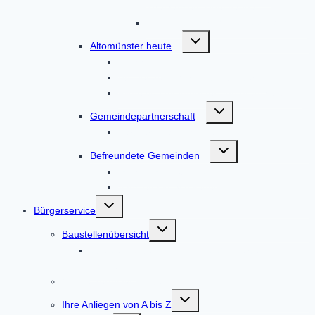
Thalhausen, Übelmanna
Unterzeitlbach, Wollomoos, Xyger
Untermenü
Altomünster heute
umschalten
Anfahrt
Bücher zum Markt Altomünster
Filme von Altomünster und drumherum
Untermenü
Gemeindepartnerschaft
umschalten
Partnerschaft Nagyvenyim
Untermenü
Befreundete Gemeinden
umschalten
Tscherms in Südtirol
Vadstena in Schweden
Untermenü
Bürgerservice
umschalten
Untermenü
Baustellenübersicht
umschalten
Straßenausbau DAH 8 / AIC 2 Höfarten –
Tandern
Online-Terminvereinbarung
Untermenü
Ihre Anliegen von A bis Z
umschalten