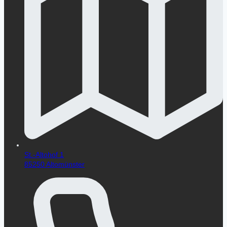
St.-Altohof 1
85250 Altomünster