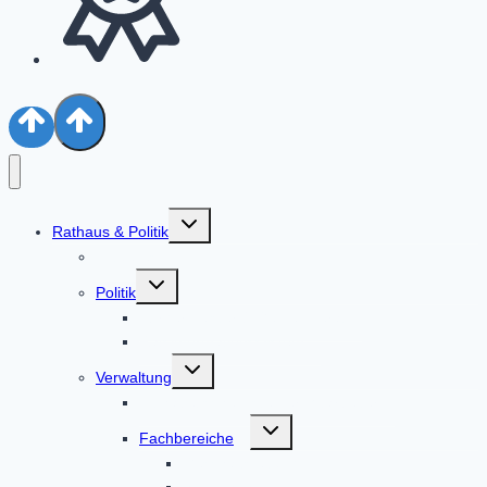
Untermenü
Rathaus & Politik
umschalten
Aktuelles
Untermenü
Politik
umschalten
Bürgermeister & Gemeinderat
Ratsinformationssystem
Untermenü
Verwaltung
umschalten
Alphabetische Liste der Mitarbeiter
Untermenü
Fachbereiche
umschalten
Geschäftsleitung