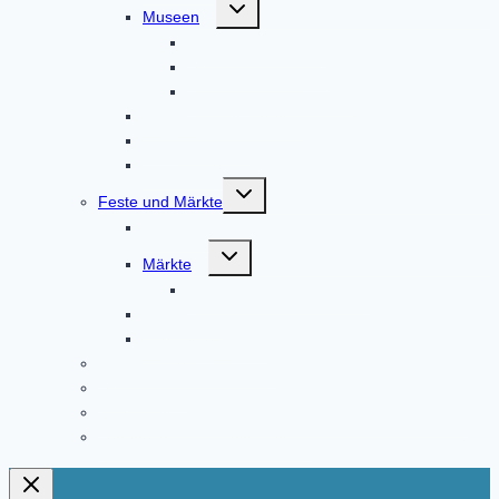
Untermenü
Museen
umschalten
Brauereimuseum
Gaudnek-Museum
Museum Altomünster
Klosterkräutergarten
Bildergalerie
Audioguides
Untermenü
Feste und Märkte
umschalten
Festjahr 2023
Untermenü
Märkte
umschalten
Fierantenanmeldungen
Marktfest
Kneipenfestival
Klosterladen Altomünster
Gastronomie
Übernachtungsmöglichkeiten und Ferienwohnungen
Vereine in und um Altomünster