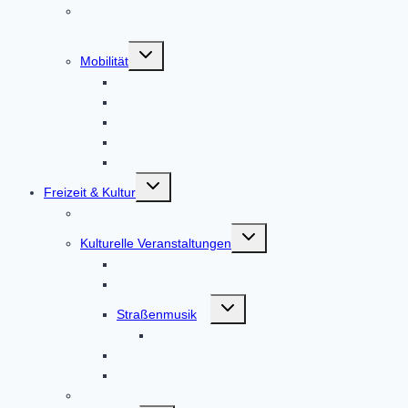
ISEK – Integriertes städtebauliches
Entwicklungskonzept
Untermenü
Mobilität
umschalten
Bus und Bahn
E-Bike- und E-Auto-Ladestationen
Radlboxen am Bahnhof
E-Bike- und Lastenfahrrad-Verleih
Mitfahr-Bankerl
Untermenü
Freizeit & Kultur
umschalten
Veranstaltungen
Untermenü
Kulturelle Veranstaltungen
umschalten
Kulturförderkreis Altomünster
Literaturabende
Untermenü
Straßenmusik
umschalten
Straßenmusik Terminbuchung
Theatergruppe
Veranstaltungen in der Weilachmühle
Infobüro