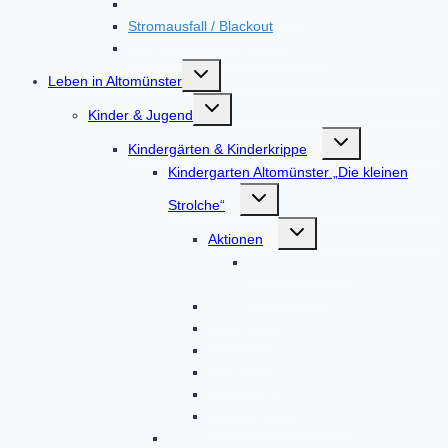
Hochwasser / Starkregen
Stromausfall / Blackout
Unfall in einem Kernkraftwerk
Untermenü
Leben in Altomünster
umschalten
Untermenü
Kinder & Jugend
umschalten
Untermenü
Kindergärten & Kinderkrippe
umschalten
Kindergarten Altomünster „Die kleinen
Untermenü
Strolche“
umschalten
Untermenü
Aktionen
umschalten
Kindergartenjahr
2023/2024
Gruppen
Kontakt
Termine
Über uns
Unser Haus
Von Eltern, für Eltern
BRK-Kindergarten Altomünster