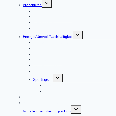
Untermenü
Broschüren
umschalten
Gemeindebroschüre
Kulturspiegel Altoland
Mitteilungsblatt
Standortbroschüre
Untermenü
Energie/Umwelt/Nachhaltigkeit
umschalten
Bürgerenergie Dachauer Land
Energiemesskoffer
Energieberatung
EnergieMonitor
Abfalltrennung & Entsorgung / Abfall-ABC
Repair Café
Untermenü
Spartipps
umschalten
Energie
Leitungswasser
Mängelmeldung
Sprechtage in der Gemeindeverwaltung
Untermenü
Notfälle / Bevölkerungsschutz
umschalten