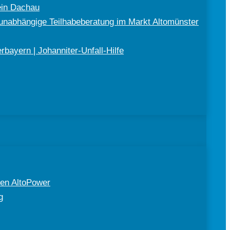
ein Dachau
nabhängige Teilhabeberatung im Markt Altomünster
bayern | Johanniter-Unfall-Hilfe
en AltoPower
g