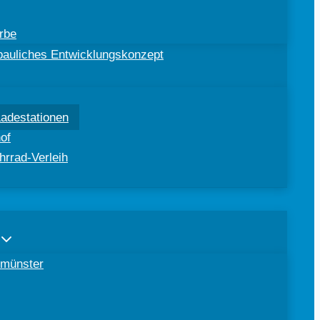
rbe
ebauliches Entwicklungskonzept
Ladestationen
of
hrrad-Verleih
tomünster