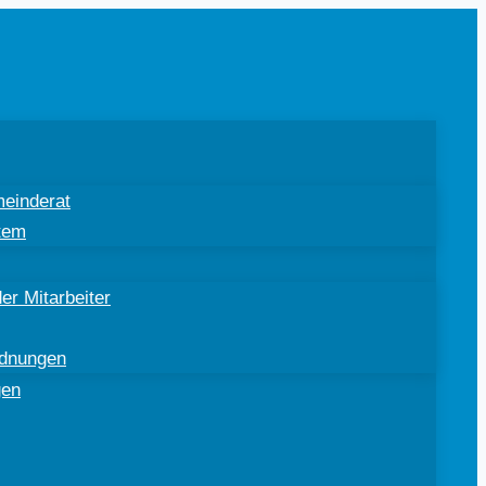
einderat
tem
er Mitarbeiter
rdnungen
gen