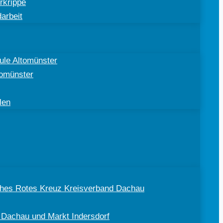
rkrippe
arbeit
ule Altomünster
tomünster
len
sches Rotes Kreuz Kreisverband Dachau
 Dachau und Markt Indersdorf