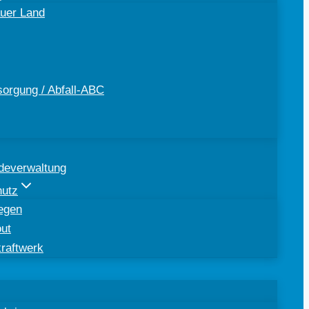
uer Land
sorgung / Abfall-ABC
deverwaltung
hutz
egen
out
kraftwerk