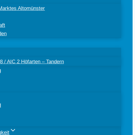
Marktes Altomünster
aft
den
 / AIC 2 Höfarten – Tandern
g
d
keit