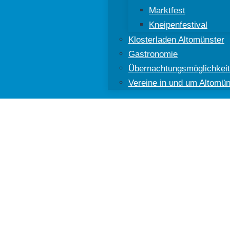
Marktfest
Kneipenfestival
Klosterladen Altomünster
Gastronomie
Übernachtungsmöglichkei
Vereine in und um Altomün
ünster