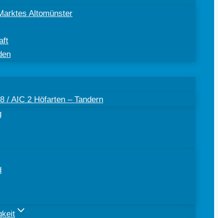
Marktes Altomünster
aft
den
 / AIC 2 Höfarten – Tandern
g
d
keit