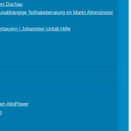
ein Dachau
nabhängige Teilhabeberatung im Markt Altomünster
bayern | Johanniter-Unfall-Hilfe
en AltoPower
g