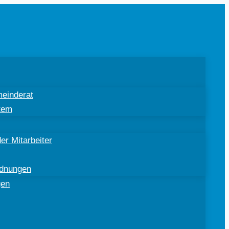
einderat
tem
er Mitarbeiter
rdnungen
gen