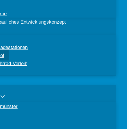
rbe
ebauliches Entwicklungskonzept
Ladestationen
of
hrrad-Verleih
tomünster