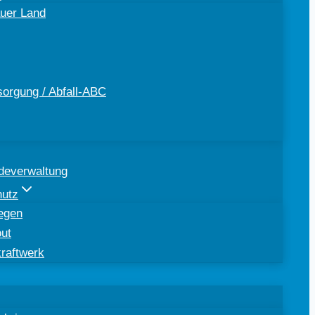
uer Land
sorgung / Abfall-ABC
deverwaltung
hutz
egen
out
kraftwerk