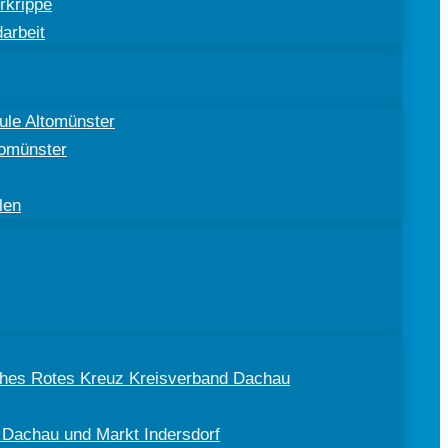
rkrippe
arbeit
ule Altomünster
tomünster
len
sches Rotes Kreuz Kreisverband Dachau
 Dachau und Markt Indersdorf