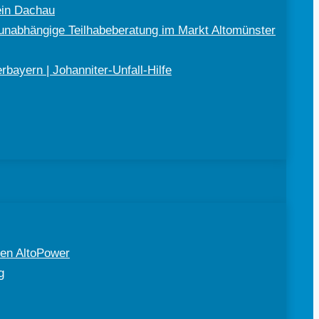
ein Dachau
nabhängige Teilhabeberatung im Markt Altomünster
bayern | Johanniter-Unfall-Hilfe
en AltoPower
g