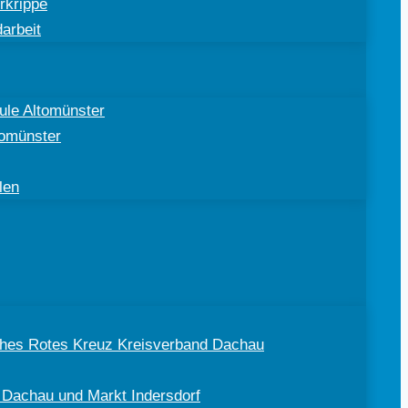
rkrippe
arbeit
ule Altomünster
tomünster
len
sches Rotes Kreuz Kreisverband Dachau
 Dachau und Markt Indersdorf