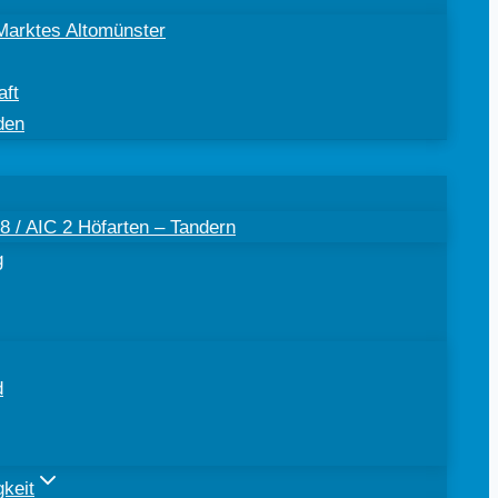
Marktes Altomünster
aft
den
 / AIC 2 Höfarten – Tandern
g
d
keit