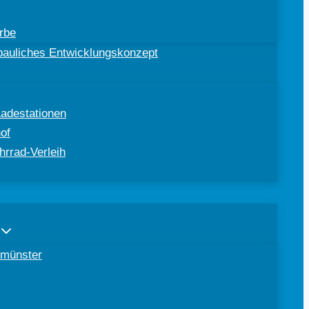
rbe
ebauliches Entwicklungskonzept
Ladestationen
of
hrrad-Verleih
tomünster