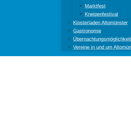
Marktfest
Kneipenfestival
Klosterladen Altomünster
Gastronomie
Übernachtungsmöglichkei
Vereine in und um Altomün
ünster