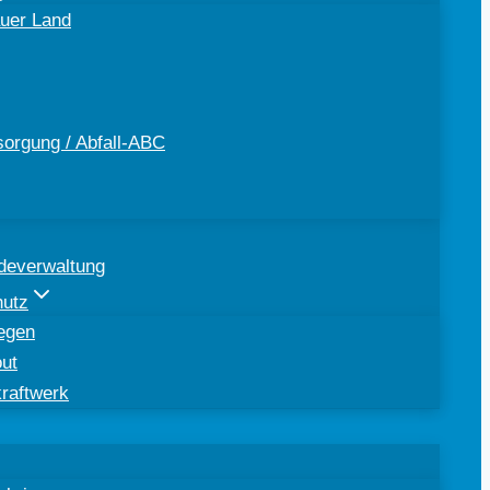
uer Land
sorgung / Abfall-ABC
deverwaltung
hutz
egen
out
kraftwerk