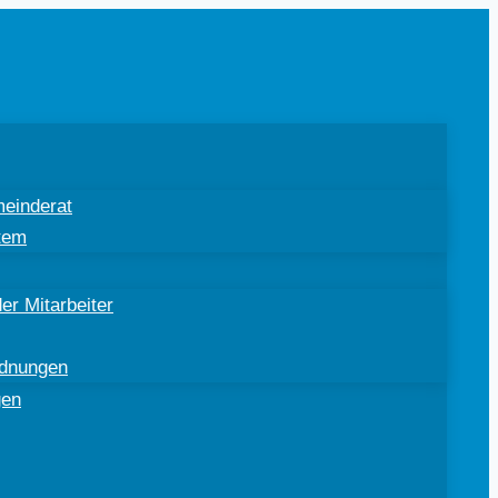
einderat
tem
er Mitarbeiter
rdnungen
gen