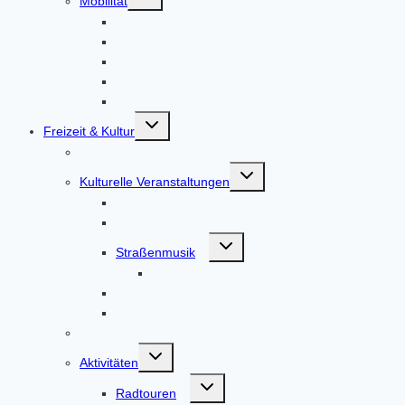
Mobilität
umschalten
Bus und Bahn
E-Bike- und E-Auto-Ladestationen
Radlboxen am Bahnhof
E-Bike- und Lastenfahrrad-Verleih
Mitfahr-Bankerl
Untermenü
Freizeit & Kultur
umschalten
Veranstaltungen
Untermenü
Kulturelle Veranstaltungen
umschalten
Kulturförderkreis Altomünster
Literaturabende
Untermenü
Straßenmusik
umschalten
Straßenmusik Terminbuchung
Theatergruppe
Veranstaltungen in der Weilachmühle
Infobüro
Untermenü
Aktivitäten
umschalten
Untermenü
Radtouren
umschalten