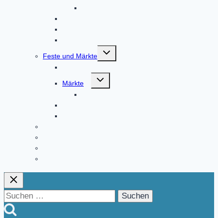
Museum Altomünster
Klosterkräutergarten
Bildergalerie
Audioguides
Untermenü
Feste und Märkte
umschalten
Festjahr 2023
Untermenü
Märkte
umschalten
Fierantenanmeldungen
Marktfest
Kneipenfestival
Klosterladen Altomünster
Gastronomie
Übernachtungsmöglichkeiten und Ferienwohnungen
Vereine in und um Altomünster
Suchen
nach: