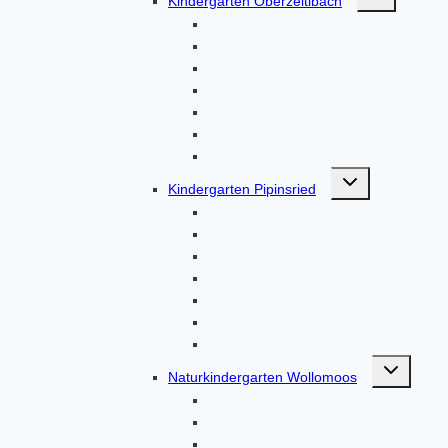
Kindergarten Oberzeitlbach
umschalten
Aktionen
Gruppen
Kontakt
Termine
Über uns
Unser Haus
Von Eltern, für Eltern
Untermenü
Kindergarten Pipinsried
umschalten
Kontakt
Termine
Über uns
Unser Haus
Unser Team
Von Eltern, für Eltern
Aktuelles
Untermenü
Naturkindergarten Wollomoos
umschalten
Unser Haus
Über uns
Unser Team