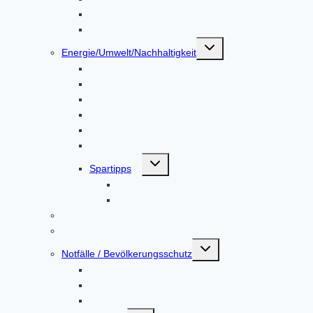
Mitteilungsblatt
Standortbroschüre
Untermenü
Energie/Umwelt/Nachhaltigkeit
umschalten
Bürgerenergie Dachauer Land
Energiemesskoffer
Energieberatung
EnergieMonitor
Abfalltrennung & Entsorgung / Abfall-ABC
Repair Café
Untermenü
Spartipps
umschalten
Energie
Leitungswasser
Mängelmeldung
Sprechtage in der Gemeindeverwaltung
Untermenü
Notfälle / Bevölkerungsschutz
umschalten
Hochwasser / Starkregen
Stromausfall / Blackout
Unfall in einem Kernkraftwerk