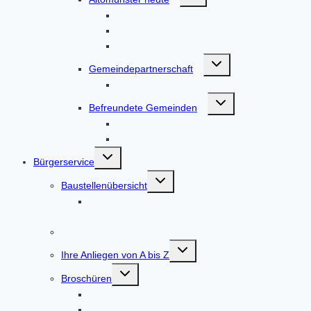
umschalten
Anfahrt
Bücher zum Markt Altomünster
Filme von Altomünster und drumherum
Untermenü
Gemeindepartnerschaft
umschalten
Partnerschaft Nagyvenyim
Untermenü
Befreundete Gemeinden
umschalten
Tscherms in Südtirol
Vadstena in Schweden
Untermenü
Bürgerservice
umschalten
Untermenü
Baustellenübersicht
umschalten
Straßenausbau DAH 8 / AIC 2 Höfarten –
Tandern
Online-Terminvereinbarung
Untermenü
Ihre Anliegen von A bis Z
umschalten
Untermenü
Broschüren
umschalten
Gemeindebroschüre
Kulturspiegel Altoland