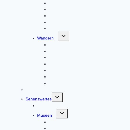
Altbaierischer Oxenweg
Der 7-Klöster-Weg
Der Sonnenweg
Radwandeln mit den Heiligen
Schauriges um Altomünster
Untermenü
Wandern
umschalten
Auf den Spuren des Hl. Alto
Beste Gegend Pfad
Hochweg
Kunst und Kultur um den Klosterberg
Landschaftsweg
Lustratio cum Birgitta
Meditativer Wanderweg InSichGehen
Gästeführungen
Untermenü
Sehenswertes
umschalten
Kirchen
Untermenü
Museen
umschalten
Brauereimuseum
Gaudnek-Museum