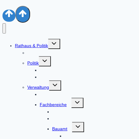
Untermenü
Rathaus & Politik
umschalten
Aktuelles
Untermenü
Politik
umschalten
Bürgermeister & Gemeinderat
Ratsinformationssystem
Untermenü
Verwaltung
umschalten
Alphabetische Liste der Mitarbeiter
Untermenü
Fachbereiche
umschalten
Geschäftsleitung
Sekretariat
Untermenü
Bauamt
umschalten
Flächennutzungspläne