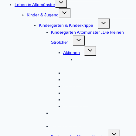
Untermenü
Leben in Altomünster
umschalten
Untermenü
Kinder & Jugend
umschalten
Untermenü
Kindergärten & Kinderkrippe
umschalten
Kindergarten Altomünster „Die kleinen
Untermenü
Strolche“
umschalten
Untermenü
Aktionen
umschalten
Kindergartenjahr
2023/2024
Gruppen
Kontakt
Termine
Über uns
Unser Haus
Von Eltern, für Eltern
BRK-Kindergarten Altomünster
„Regenbogen“
Kinderkrippe Regenbogen
Untermenü