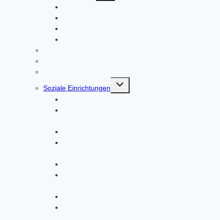
Grund- und Mittelschule Altomünster
Schülerbetreuung Altomünster
Erwachsenenbildung
Weiterführende Schulen
Gemeindebücherei
Bücherschränke
Gesundheit
Untermenü
Soziale Einrichtungen
umschalten
Ambulante Pflege
Startseite – Bayerisches Rotes Kreuz
Kreisverband Dachau
Bürgerstiftung
Caritas im Landkreis Dachau und Markt
Indersdorf
Elisabeth-Hospizverein Dachau
EUTB – ergänzende unabhängige
Teilhabeberatung im Markt Altomünster
Helferkreis Asyl
Regionalverband Oberbayern | Johanniter-
Unfall-Hilfe