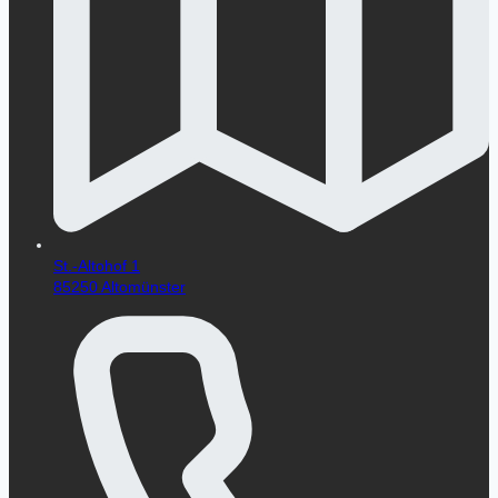
St.-Altohof 1
85250 Altomünster