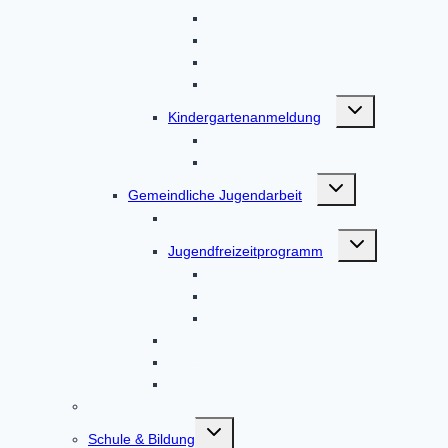
Aktuelles
Aktionen
Von Eltern, für Eltern
Kontakt
Untermenü
Kindergartenanmeldung
umschalten
Kindergartenanmeldung
Kindergartenanmeldungen
Untermenü
Gemeindliche Jugendarbeit
umschalten
Über uns
Untermenü
Jugendfreizeitprogramm
umschalten
Kindergartenanmeldung
Kindergartenanmeldung
Kindergartenanmeldungen
Leitgedanken
Leitfaden
Leitbild in leichter Sprache
Senioren
Untermenü
Schule & Bildung
umschalten