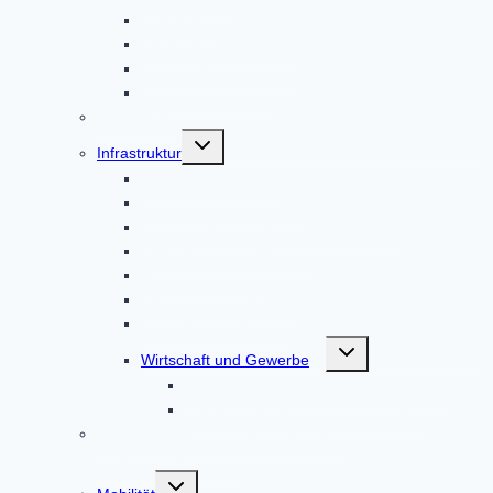
Malteser
Nachbarschaftshilfe
Pflegeeinrichtungen
Pflegestützpunkt
Feuerwehr
Untermenü
Infrastruktur
umschalten
Abfallbeseitigung
Abwasserentsorgung
Kommunalunternehmen AltoPower
Nahwärmeversorgung
Strom & Erdgas
Telefon und Internet
Wasserversorgung
Untermenü
Wirtschaft und Gewerbe
umschalten
Der Wirtschaftsstandort Altomünster
Der Gewerbeverein Altomünster
ISEK – Integriertes städtebauliches
Entwicklungskonzept
Untermenü