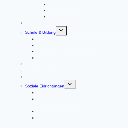
Leitgedanken
Leitfaden
Leitbild in leichter Sprache
Senioren
Untermenü
Schule & Bildung
umschalten
Grund- und Mittelschule Altomünster
Schülerbetreuung Altomünster
Erwachsenenbildung
Weiterführende Schulen
Gemeindebücherei
Bücherschränke
Gesundheit
Untermenü
Soziale Einrichtungen
umschalten
Ambulante Pflege
Startseite – Bayerisches Rotes Kreuz
Kreisverband Dachau
Bürgerstiftung
Caritas im Landkreis Dachau und Markt
Indersdorf