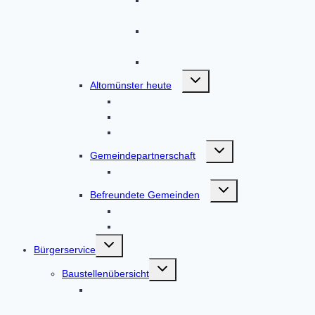
Schmelchen, Sengenried
Stumpfenbach, Teufelsberg,
Thalhausen, Übelmanna
Unterzeitlbach, Wollomoos, Xyger
Untermenü
Altomünster heute
umschalten
Anfahrt
Bücher zum Markt Altomünster
Filme von Altomünster und drumherum
Untermenü
Gemeindepartnerschaft
umschalten
Partnerschaft Nagyvenyim
Untermenü
Befreundete Gemeinden
umschalten
Tscherms in Südtirol
Vadstena in Schweden
Untermenü
Bürgerservice
umschalten
Untermenü
Baustellenübersicht
umschalten
Straßenausbau DAH 8 / AIC 2 Höfarten –
Tandern