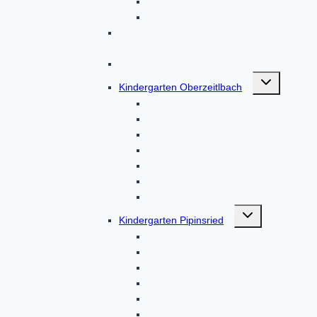
Unser Haus
Von Eltern, für Eltern
BRK-Kindergarten Altomünster
„Regenbogen“
Kinderkrippe Regenbogen
Untermenü
Kindergarten Oberzeitlbach
umschalten
Aktionen
Gruppen
Kontakt
Termine
Über uns
Unser Haus
Von Eltern, für Eltern
Untermenü
Kindergarten Pipinsried
umschalten
Kontakt
Termine
Über uns
Unser Haus
Unser Team
Von Eltern, für Eltern