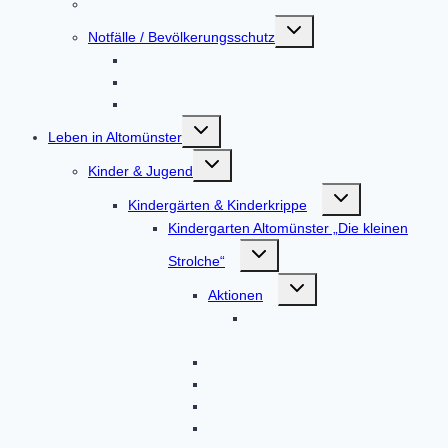
Sprechtage in der Gemeindeverwaltung
Untermenü
Notfälle / Bevölkerungsschutz
umschalten
Hochwasser / Starkregen
Stromausfall / Blackout
Unfall in einem Kernkraftwerk
Untermenü
Leben in Altomünster
umschalten
Untermenü
Kinder & Jugend
umschalten
Untermenü
Kindergärten & Kinderkrippe
umschalten
Kindergarten Altomünster „Die kleinen
Untermenü
Strolche“
umschalten
Untermenü
Aktionen
umschalten
Kindergartenjahr
2023/2024
Gruppen
Kontakt
Termine
Über uns