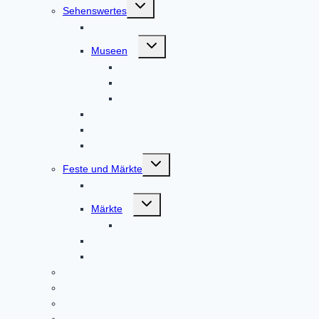
Untermenü
Sehenswertes
umschalten
Kirchen
Untermenü
Museen
umschalten
Brauereimuseum
Gaudnek-Museum
Museum Altomünster
Klosterkräutergarten
Bildergalerie
Audioguides
Untermenü
Feste und Märkte
umschalten
Festjahr 2023
Untermenü
Märkte
umschalten
Fierantenanmeldungen
Marktfest
Kneipenfestival
Klosterladen Altomünster
Gastronomie
Übernachtungsmöglichkeiten und Ferienwohnungen
Vereine in und um Altomünster