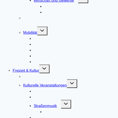
Wirtschaft und Gewerbe
umschalten
Der Wirtschaftsstandort Altomünster
Der Gewerbeverein Altomünster
ISEK – Integriertes städtebauliches
Entwicklungskonzept
Untermenü
Mobilität
umschalten
Bus und Bahn
E-Bike- und E-Auto-Ladestationen
Radlboxen am Bahnhof
E-Bike- und Lastenfahrrad-Verleih
Mitfahr-Bankerl
Untermenü
Freizeit & Kultur
umschalten
Veranstaltungen
Untermenü
Kulturelle Veranstaltungen
umschalten
Kulturförderkreis Altomünster
Literaturabende
Untermenü
Straßenmusik
umschalten
Straßenmusik Terminbuchung
Theatergruppe