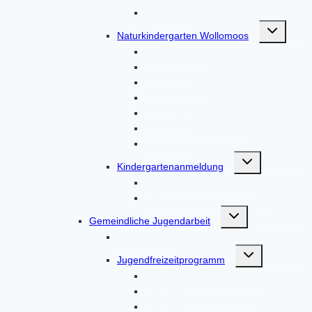
Aktuelles
Untermenü
Naturkindergarten Wollomoos
umschalten
Unser Haus
Über uns
Unser Team
Aktuelles
Aktionen
Von Eltern, für Eltern
Kontakt
Untermenü
Kindergartenanmeldung
umschalten
Kindergartenanmeldung
Kindergartenanmeldungen
Untermenü
Gemeindliche Jugendarbeit
umschalten
Über uns
Untermenü
Jugendfreizeitprogramm
umschalten
Kindergartenanmeldung
Kindergartenanmeldung
Kindergartenanmeldungen