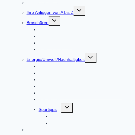
Online-Terminvereinbarung
Untermenü
Ihre Anliegen von A bis Z
umschalten
Untermenü
Broschüren
umschalten
Gemeindebroschüre
Kulturspiegel Altoland
Mitteilungsblatt
Standortbroschüre
Untermenü
Energie/Umwelt/Nachhaltigkeit
umschalten
Bürgerenergie Dachauer Land
Energiemesskoffer
Energieberatung
EnergieMonitor
Abfalltrennung & Entsorgung / Abfall-ABC
Repair Café
Untermenü
Spartipps
umschalten
Energie
Leitungswasser
Mängelmeldung