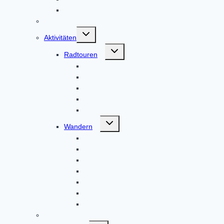
Veranstaltungen in der Weilachmühle
Infobüro
Untermenü
Aktivitäten
umschalten
Untermenü
Radtouren
umschalten
Altbaierischer Oxenweg
Der 7-Klöster-Weg
Der Sonnenweg
Radwandeln mit den Heiligen
Schauriges um Altomünster
Untermenü
Wandern
umschalten
Auf den Spuren des Hl. Alto
Beste Gegend Pfad
Hochweg
Kunst und Kultur um den Klosterberg
Landschaftsweg
Lustratio cum Birgitta
Meditativer Wanderweg InSichGehen
Gästeführungen