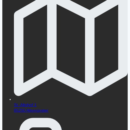
St.-Altohof 1
85250 Altomünster