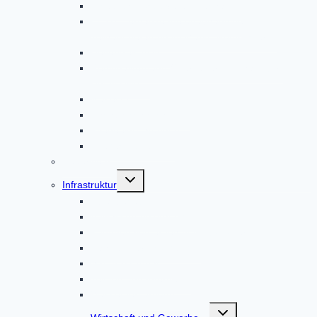
Elisabeth-Hospizverein Dachau
EUTB – ergänzende unabhängige
Teilhabeberatung im Markt Altomünster
Helferkreis Asyl
Regionalverband Oberbayern | Johanniter-
Unfall-Hilfe
Malteser
Nachbarschaftshilfe
Pflegeeinrichtungen
Pflegestützpunkt
Feuerwehr
Untermenü
Infrastruktur
umschalten
Abfallbeseitigung
Abwasserentsorgung
Kommunalunternehmen AltoPower
Nahwärmeversorgung
Strom & Erdgas
Telefon und Internet
Wasserversorgung
Untermenü