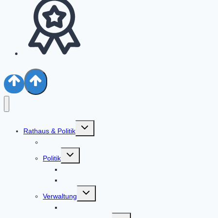
Untermenü
Rathaus & Politik
umschalten
Aktuelles
Untermenü
Politik
umschalten
Bürgermeister & Gemeinderat
Ratsinformationssystem
Untermenü
Verwaltung
umschalten
Alphabetische Liste der Mitarbeiter
Untermenü